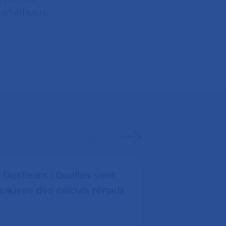
aramédicaux,
o Docteurs : Quelles sont
Santé-achat.
 causes des calculs rénaux
maternité, c’
08 février 2023