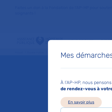
Faites un don à la Fondation de l'AP-HP pour soutenir 
soignants !
VOUS SOIGNER
PATIE
Mes démarches 
Accueil
Espace médias
Liste des ressources de presse
AP-HP : Inauguration 
Mis à jour le 19/06/2
AP-HP :
À l’AP-HP, nous pensons 
de rendez-vous à votre 
materni
En savoir plus