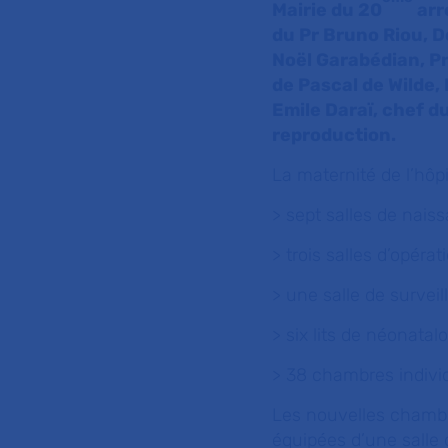
Mairie du 20
arr
du Pr Bruno Riou, D
Noël Garabédian, Pr
de Pascal de Wilde, 
Emile Daraï, chef d
reproduction.
La maternité de l’hô
> sept salles de naiss
> trois salles d’opér
> une salle de survei
> six lits de néonatal
> 38 chambres indivi
Les nouvelles chambr
équipées d’une salle 