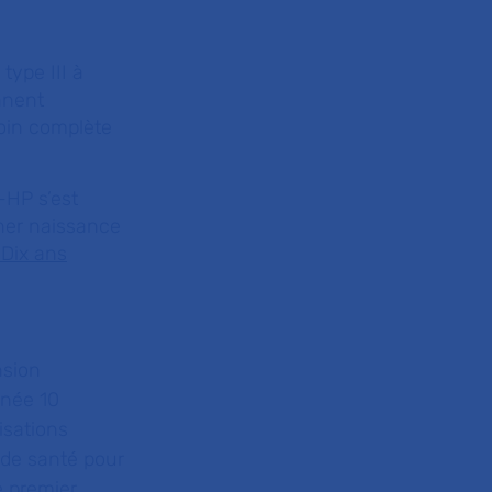
type III à
nnent
soin complète
-HP s’est
ner naissance
 Dix ans
nsion
nnée 10
isations
 de santé pour
le premier