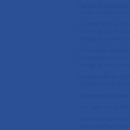
Cancer et grossesse 
centre de référence «
La maternité peut aus
service de réanimatio
radiologie interventi
Elle dispose égalemen
fécondations in vitro
charge du risque viral 
La maternité de l’hôp
et médecine de la repr
Elle comprend égale
>les urgences gynécol
>la chirurgie gynécol
reconstruction mammai