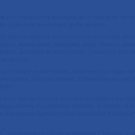
té est l’interlocutrice privilégiée de la mère et de l’enfa
 les guide dans les premiers gestes et soins.
j/7, l’équipe médicale et paramédicale (composée de 
logues, échographes, biologistes, sages-femmes, puéric
gnants, auxiliaires de puéricultures…) assure un suivi e
te sécurité.
e aux médecines alternatives, notamment les sages-f
’homéopathie. Des consultations d’ostéopathie peuvent 
ébés.
le aussi bien les femmes avec une grossesse à bas risq
ogies comme l’hypertension artérielle, le diabète, la 
ale. Elle propose également une consultation d’ostéopath
er
1
centre expert « cancer et grossesse » français
(>> 