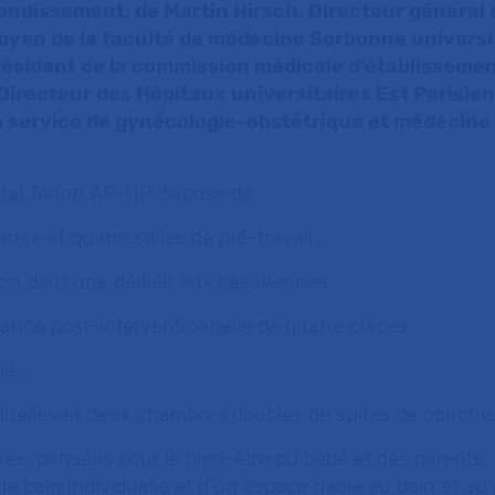
ondissement, de Martin Hirsch, Directeur général 
oyen de la faculté de médecine Sorbonne universit
ésident de la commission médicale d’établissemen
Directeur des Hôpitaux universitaires Est Parisien,
u service de gynécologie-obstétrique et médecine 
pital Tenon AP-HP dispose de
ance et quatre salles de pré-travail ;
ation dont une dédiée aux césariennes ;
llance post-interventionnelle de quatre places ;
oie ;
duelles et deux chambres doubles de suites de couche
es, pensées pour le bien-être du bébé et des parents, 
de bain individuelle et d’un espace dédié au bain et a