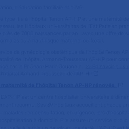
ation, d’éducation familiale et d’IVG.
 type II a à l’hôpital Tenon AP-HP et une maternité de 
sseau, les Hôpitaux universitaires de l’Est Parisien pre
e près de 7000 naissances par an , avec une offre de 
normales ou à haut risque maternel ou fœtal.
ervice de gynécologie obstétrique de l’hôpital Tenon AP
natalité de l’hôpital Armand-Trousseau AP-HP pour don
igé par le Pr Jean-Marie Jouannic.
>> En savoir plus :
 à l’hôpital Armand-Trousseau de l’AP-HP
la maternité de l’hôpital Tenon AP-HP rénovée
L’AP-HP est un centre hospitalier universitaire à dime
ment reconnu. Ses 39 hôpitaux accueillent chaque a
 malades : en consultation, en urgence, lors d’hospital
pitalisation à domicile. Elle assure un service public
 pour elle à la fois un devoir et une fierté. L’AP-HP est 