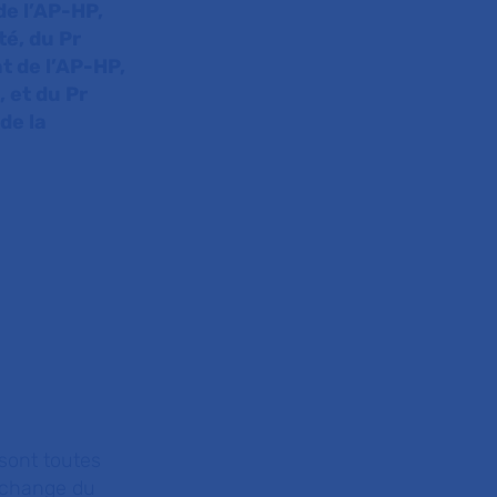
de l’AP-HP,
é, du Pr
t de l’AP-HP,
 et du Pr
de la
.
sont toutes
u change du