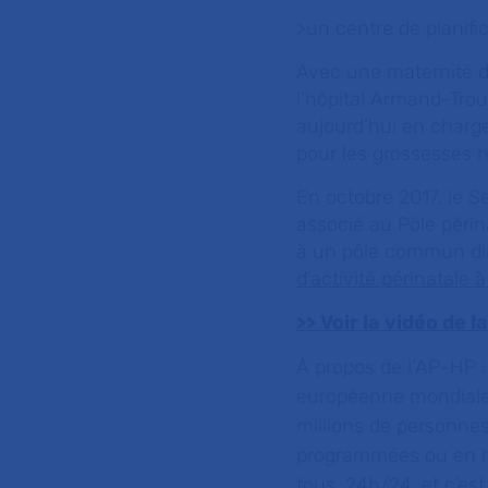
>un centre de planific
Avec une maternité de
l’hôpital Armand-Trou
aujourd’hui en charg
pour les grossesses 
En octobre 2017, le S
associé au Pôle péri
à un pôle commun dir
d’activité périnatale
>>
Voir la vidéo de 
À propos de l’AP-HP :
européenne mondiale
millions de personnes
programmées ou en hos
tous, 24h/24, et c’est