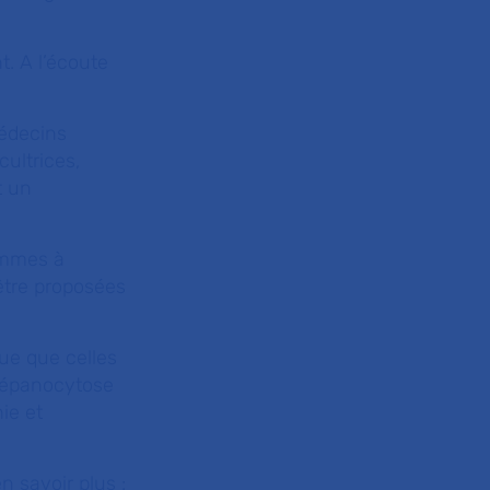
nt. A l’écoute
médecins
ultrices,
t un
emmes à
être proposées
ue que celles
drépanocytose
ie et
en savoir plus :