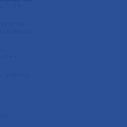
P
), et le
tal, sur son
médicale et de
800
 prise en
e obstétrique
avec