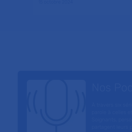
15 octobre 2024
Nos Po
À travers six sé
parole à celles et
Soignants, perso
partagent leurs p