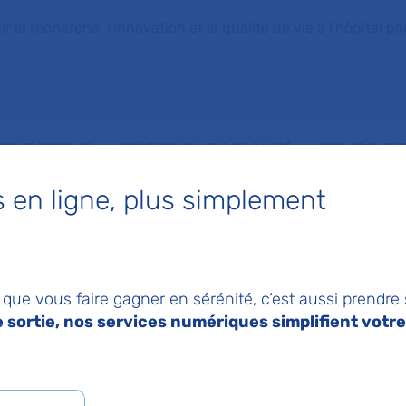
la recherche, l'innovation et la qualité de vie à l'hôpital pou
NTS ET PROCHES
PROFESSIONNELS DE SANTÉ
RECHERCHE ET
en ligne, plus simplement
de la maternité rénovée de l’hôpital Tenon
018
Imprimer
Pa
 Inauguration de la
que vous faire gagner en sérénité, c’est aussi prendre
sortie, nos services numériques simplifient votre 
té rénovée de l’hôpi