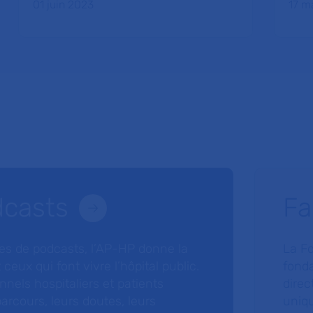
01 juin 2023
17 m
dcasts
Fa
ries de podcasts, l’AP-HP donne la
La F
 ceux qui font vivre l’hôpital public.
fonda
nnels hospitaliers et patients
direc
arcours, leurs doutes, leurs
uniq