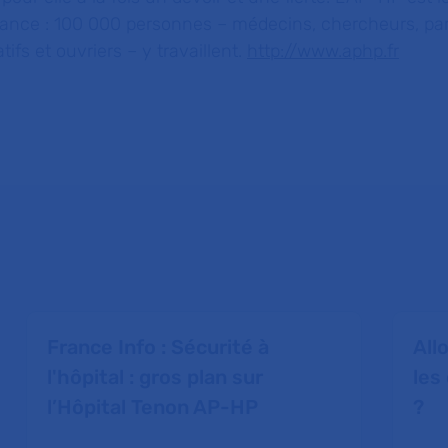
rance : 100 000 personnes – médecins, chercheurs, p
ifs et ouvriers – y travaillent.
http://www.aphp.fr
France Info : Sécurité à
All
l'hôpital : gros plan sur
les
l’Hôpital Tenon AP-HP
?