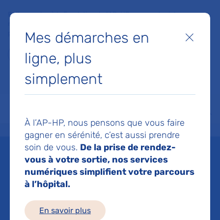
Faites un don à la Fondation de l'AP-HP pour soutenir la
recherche, l'innovation et la qualité de vie à l'hôpital pour les
Mes démarches en
patients et les soignants !
Fermer
ligne, plus
Je fais un don
simplement
MON AP-HP
FAIRE UN DON
NOS HÔPITAUX
Menu
Aff
À l’AP-HP, nous pensons que vous faire
Accueil
Espace médias
Liste des ressources de presse
AP-HP - Le recours à la fécond
gagner en sérénité, c’est aussi prendre
soin de vous.
De la prise de rendez-
Mis à jour le 23/03/2021
vous à votre sortie, nos services
numériques simplifient votre parcours
Imprimer
à l’hôpital.
Partager :
En savoir plus