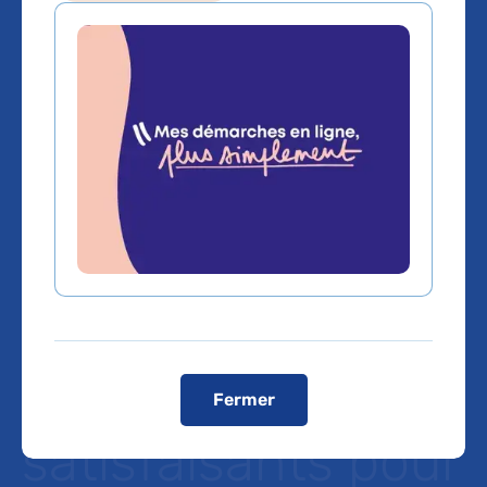
AP-HP - Le
recours à la
fécondation in
vitro en première
intention donne
des résultats très
Fermer
satisfaisants pour