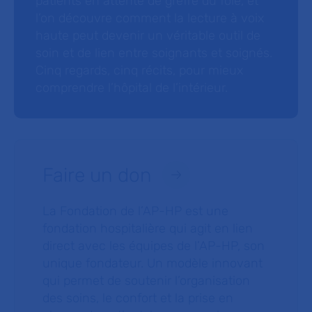
patients en attente de greffe du foie, et
l’on découvre comment la lecture à voix
haute peut devenir un véritable outil de
soin et de lien entre soignants et soignés.
Cinq regards, cinq récits, pour mieux
comprendre l’hôpital de l’intérieur.
Faire un don
La Fondation de l’AP-HP est une
fondation hospitalière qui agit en lien
direct avec les équipes de l’AP-HP, son
unique fondateur. Un modèle innovant
qui permet de soutenir l’organisation
des soins, le confort et la prise en