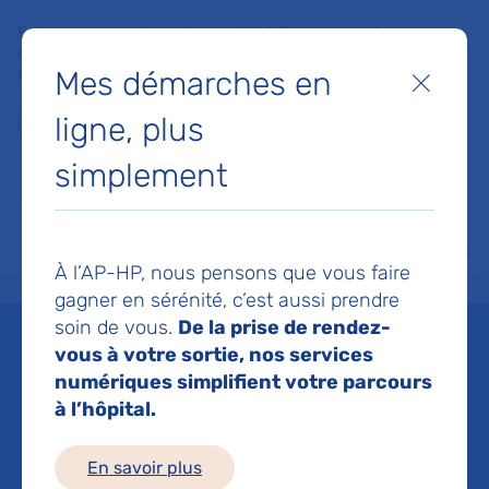
Faites un don à la Fondation de l'AP-HP pour soutenir la
recherche, l'innovation et la qualité de vie à l'hôpital pour les
Mes démarches en
patients et les soignants !
Fermer
ligne, plus
Je fais un don
simplement
MON AP-HP
FAIRE UN DON
NOS HÔPITAUX
Menu
Aff
À l’AP-HP, nous pensons que vous faire
Accueil
Espace médias
Liste des ressources de presse
AP-HP : Nouvelle étape dans la
gagner en sérénité, c’est aussi prendre
soin de vous.
De la prise de rendez-
Mis à jour le 14/09/2016
vous à votre sortie, nos services
numériques simplifient votre parcours
Imprimer
à l’hôpital.
Partager :
En savoir plus