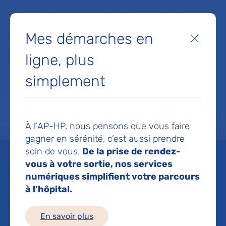
Faites un don à la Fondation de l'AP-HP pour soutenir la
recherche, l'innovation et la qualité de vie à l'hôpital pour les
Mes démarches en
patients et les soignants !
Fermer
ligne, plus
Je fais un don
simplement
MON AP-HP
FAIRE UN DON
NOS HÔPITAUX
Menu
Aff
À l’AP-HP, nous pensons que vous faire
Accueil
Espace médias
Liste des ressources de presse
Aplasie médullaire sévère : n
gagner en sérénité, c’est aussi prendre
soin de vous.
De la prise de rendez-
Mis à jour le 06/01/2022
vous à votre sortie, nos services
numériques simplifient votre parcours
Imprimer
à l’hôpital.
Partager :
En savoir plus