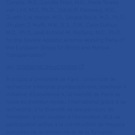
Cacace, M.D., Camilla Frieri, M.D., Maria Teresa
van Lint, M.D., Ph.D., Jakob R. Passweg, M.D.,
Judith C.W. Marsh, M.D., Gérard Socié, M.D., Ph.D.,
Ghulam J. Mufti, M.B., B.S., D.M., Carlo Dufour,
M.D., Ph.D., and Antonio M. Risitano, M.D., Ph.D.,
for the Severe Aplastic Anemia Working Party of
the European Group for Blood and Marrow
Transplantation*
doi:
10.1056/NEJMoa2109965
À propos d’Université de Paris
: Université de
recherche intensive pluridisciplinaire, labellisée «
Initiative d’Excellence », Université de Paris se
hisse au meilleur niveau international grâce à sa
recherche, à la diversité de ses parcours de
formation, à son soutien à l’innovation, et à sa
participation active à la construction de l’espace
européen de la recherche et de la formation.