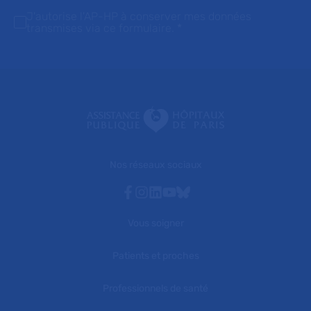
J'autorise l'AP-HP à conserver mes données
transmises via ce formulaire.
*
Nos réseaux sociaux
Facebook
Instagram
Linkedin
Youtube
Bluesky
Vous soigner
Patients et proches
Professionnels de santé