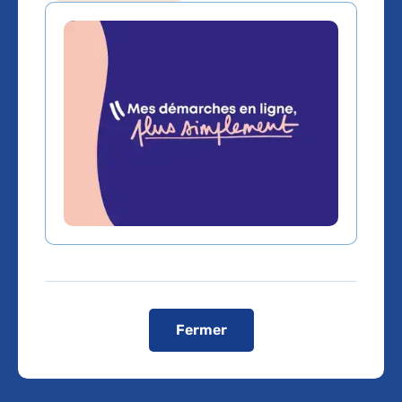
Aplasie médullaire
sévère : nouvelle
perspective dans
la prise en charge
thérapeutique de
cette maladie rare
Fermer