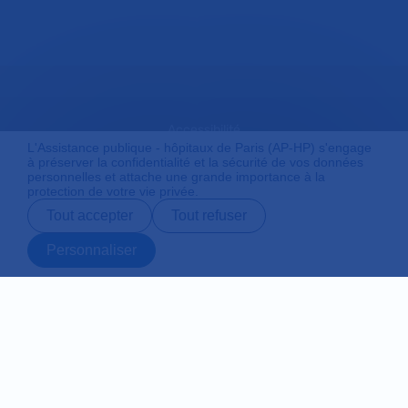
Accessibilité
L'Assistance publique - hôpitaux de Paris (AP-HP) s'engage
à préserver la confidentialité et la sécurité de vos données
personnelles et attache une grande importance à la
protection de votre vie privée.
Mentions légales
Tout accepter
Tout refuser
Personnaliser
Plan du site
Prendre rendez-
Contact
Payer en ligne
Préparer son
vous en ligne
admission
Protection des données personnelles