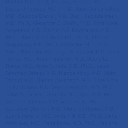
Recher, M.D., Ph.D., Fiorenza Barraco, M.D.,
Edouard Forcade, M.D., Ph.D., Juan Carlos Vallejo,
M.D., Beatrice Drexler, M.D., Jean-Baptiste Mear,
M.D., Ph.D., Alexander E. Smith, Ph.D., Emanuele
Angelucci, M.D., Reinier A.P. Raymakers, M.D.,
Ph.D., Marco R. De Groot, M.D., Ph.D., Etienne
Daguindau, M.D., Ph.D., Erfan Nur, M.D., Ph.D.,
Wilma Barcellini, M.D., Nigel H. Russell, M.D., Louis
Terriou, M.D., Anna Paola Iori, M.D., Ursula La
Rocca, M.D., Anna Sureda, M.D., Ph.D., Isabel
Sánchez-Ortega, M.D., Blanca Xicoy, M.D., Isidro
Jarque, M.D., James Cavenagh, M.D., Flore Sicre
de Fontbrune, M.D., Serena Marotta, M.D., Ph.D.,
Talha Munir, M.D., Jennifer M.L. Tjon, M.D., Ph.D.,
Suzanne Tavitian, M.D., Aline Praire, M.D.,
Laurence Clement, M.D., Florence Rabian, M.D.,
Luana Marano, M.D., Anita Hill, M.D., Ph.D., Elena
Palmisani, M.D., Petra Muus, M.D., Ph.D., Fabiana