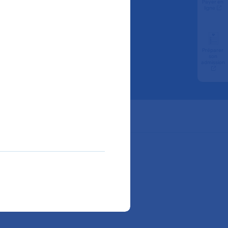
Payer en
ital
ligne
Préparer
son
admission
ube