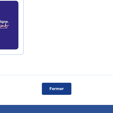
ascal Hammel à l'hôp
rousse AP-HP
de presse
L'AP-HP dans les médias
L'AP-HP sur YouT
é de l'interview
ici
.
Fermer