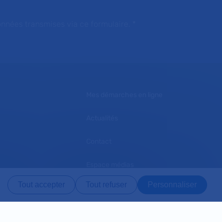
onnées transmises via ce formulaire.
*
Mes démarches en ligne
Actualités
Contact
Espace médias
Tout accepter
Tout refuser
Personnaliser
L'AP-HP recrute