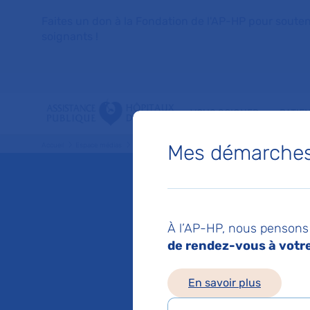
Faites un don à la Fondation de l'AP-HP pour soutenir 
soignants !
VOUS SOIGNER
PATIE
Mes démarches 
Accueil
Espace médias
Liste des ressources de presse
Arte : Percée médical
Mis à jour le 04/06/
Arte : 
À l’AP-HP, nous pensons 
de rendez-vous à votre 
cancer 
En savoir plus