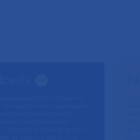
dcasts
Fa
ries de podcasts, l’AP-HP donne la
La F
 ceux qui font vivre l’hôpital public.
fonda
nnels hospitaliers et patients
direc
arcours, leurs doutes, leurs
uniq
 y découvre le travail de femmes
qui p
ital, les questions que soulève
des s