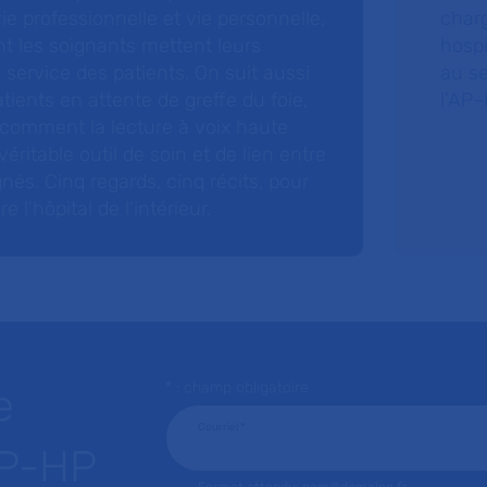
 vie professionnelle et vie personnelle,
charg
nt les soignants mettent leurs
hospi
ervice des patients. On suit aussi
au s
tients en attente de greffe du foie,
l’AP–
 comment la lecture à voix haute
éritable outil de soin et de lien entre
nés. Cinq regards, cinq récits, pour
l’hôpital de l’intérieur.
* : champ obligatoire
e
Courriel
*
AP-HP