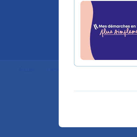
du Pr P
Paul-B
Accueil
Communiqués de presse
Dossiers 
Retrouver l'intégralit