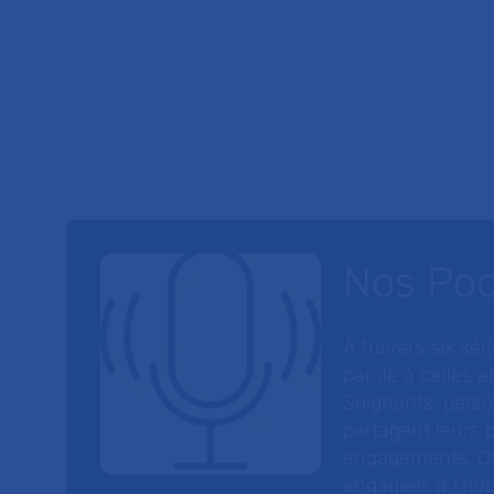
Nos Po
À travers six sé
parole à celles et
Soignants, perso
partagent leurs p
engagements. On
engagées à l’hôp