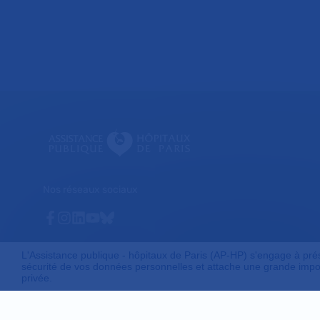
Nos réseaux sociaux
Facebook
Instagram
Linkedin
Youtube
Bluesky
L'Assistance publique - hôpitaux de Paris (AP-HP) s'engage à préser
sécurité de vos données personnelles et attache une grande impor
privée.