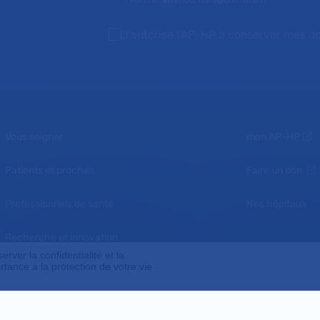
Format attendu: nom@domaine.fr
J'autorise l'AP-HP à conserver mes d
Vous soigner
mon AP-HP
Patients et proches
Faire un don
Professionnels de santé
Nos hôpitaux
Recherche et innovation
ver la confidentialité et la
tance à la protection de votre vie
Nous connaître