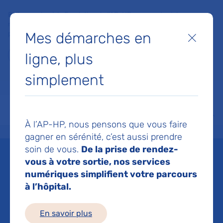
Faites un don à la Fondation de l'AP-HP pour soutenir la
recherche, l'innovation et la qualité de vie à l'hôpital pour les
Mes démarches en
patients et les soignants !
Fermer
ligne, plus
Je fais un don
simplement
MON AP-HP
FAIRE UN DON
NOS HÔPITAUX
Menu
Aff
À l’AP-HP, nous pensons que vous faire
Accueil
Espace médias
Liste des ressources de presse
Augmentation significative de 
gagner en sérénité, c’est aussi prendre
soin de vous.
De la prise de rendez-
Mis à jour le 01/03/2022
vous à votre sortie, nos services
numériques simplifient votre parcours
Imprimer
à l’hôpital.
Partager :
En savoir plus