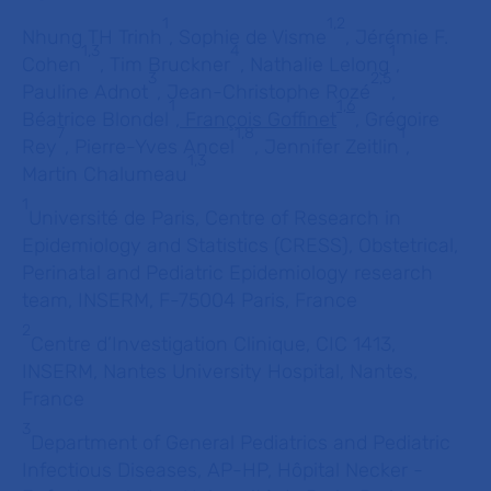
1
1,2
Nhung TH Trinh
, Sophie de Visme
, Jérémie F.
1,3
4
1
Cohen
, Tim Bruckner
, Nathalie Lelong
,
3
2,5
Pauline Adnot
, Jean-Christophe Rozé
,
1
1,6
Béatrice Blondel
,
François Goffinet
,
Grégoire
7
1,8
1
Rey
, Pierre-Yves Ancel
, Jennifer Zeitlin
,
1,3
Martin Chalumeau
1
Université de Paris, Centre of Research in
Epidemiology and Statistics (CRESS), Obstetrical,
Perinatal and Pediatric Epidemiology research
team, INSERM, F-75004 Paris, France
2
Centre d’Investigation Clinique, CIC 1413,
INSERM, Nantes University Hospital, Nantes,
France
3
Department of General Pediatrics and Pediatric
Infectious Diseases, AP-HP, Hôpital Necker -