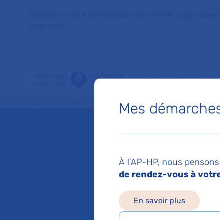
Faites un don à la Fondation de l'AP-HP pour soutenir 
soignants !
VOUS SOIGNER
PATIE
Mes démarches 
Accueil
Espace médias
Liste des ressources de presse
Autorisation par la C
Mis à jour le 09/03/2
Autoris
À l’AP-HP, nous pensons 
de rendez-vous à votre 
Nationa
En savoir plus