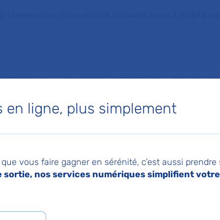
la recherche, l'innovation et la qualité de vie à l'hôpital pou
NTS ET PROCHES
PROFESSIONNELS DE SANTÉ
RECHERCHE ET
en ligne, plus simplement
ommission Nationale Informatique et Libertés de la constitution d’un entrepôt de données de san
017
Imprimer
Pa
ation par la Commis
que vous faire gagner en sérénité, c’est aussi prendre
sortie, nos services numériques simplifient votre 
le Informatique et