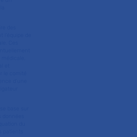
re un
la
ire des
 l’équipe de
ale. Ces
entuellement
e médicale,
l et
r le comité
sence d’une
tigateur
e se base sur
des données
équation du
s patients