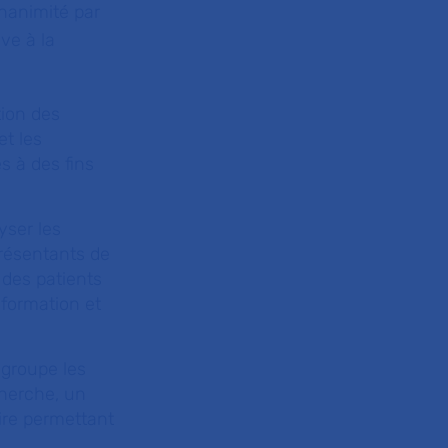
unanimité par
ve à la
tion des
et les
s à des fins
yser les
présentants de
n des patients
formation et
regroupe les
cherche, un
ire permettant