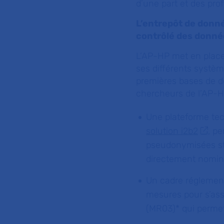
d’une part et des prof
L’entrepôt de donné
contrôlé des donnée
L’AP-HP met en place
ses différents systèm
premières bases de d
chercheurs de l’AP-HP
Une plateforme tec
solution i2b2
, pe
pseudonymisées st
directement nominat
Un cadre réglementa
mesures pour s’ass
(MR03)* qui permet 