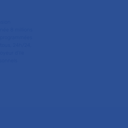
nsion
ée 8 millions
ns programmées
 tous, 24h/24,
loyeur d’Ile
sonnels