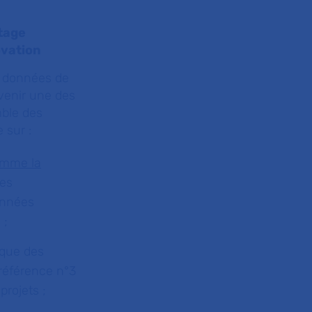
rtage
ovation
s données de
evenir une des
mble des
 sur :
mme la
ées
onnées
 ;
 que des
référence n°3
projets ;