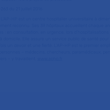
263 du 21 juillet 2016
L’AP-HP est un centre hospitalier universitaire à dime
ent reconnu. Ses 39 hôpitaux accueillent chaque ann
 : en consultation, en urgence, lors d’hospitalisatio
 à domicile. Elle assure un service public de santé pour
a fois un devoir et une fierté. L’AP-HP est le premier emp
personnes – médecins, chercheurs, paramédicaux, per
ers – y travaillent.
www.aphp.fr