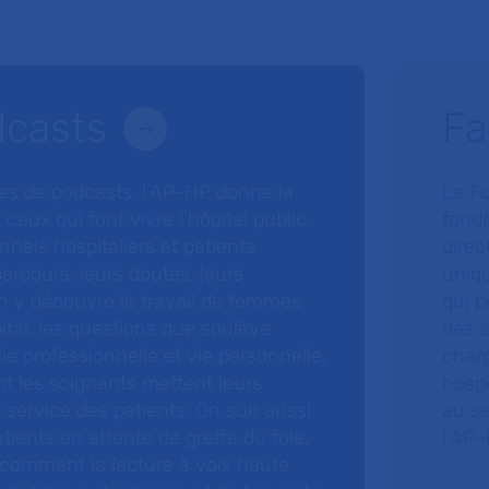
dcasts
Fa
ries de podcasts, l’AP-HP donne la
La F
 ceux qui font vivre l’hôpital public.
fonda
nnels hospitaliers et patients
direc
arcours, leurs doutes, leurs
uniq
 y découvre le travail de femmes
qui p
ital, les questions que soulève
des s
 vie professionnelle et vie personnelle,
charg
nt les soignants mettent leurs
hospi
ervice des patients. On suit aussi
au s
tients en attente de greffe du foie,
l’AP–
 comment la lecture à voix haute