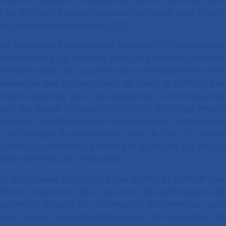
ssistance Publique – Hôpitaux de Paris à mettre en œuv
 de données à caractère personnel ayant pour finalité 
repôt de données de santé (EDS).
vre notamment la possibilité d’utiliser l’EDS pour condu
ventionnelles sur données dans un périmètre dépassant
’utilisation était déjà couverte par une déclaration norm
alisées par des professionnels de santé de l’AP-HP, év
enaires externes, pour faire progresser la connaissanc
dans des essais cliniques et renforcer le pilotage médica
tude est conditionnée par la validation du protocole pa
ue de l’entrepôt de données de santé de l’AP-HP, la pré
ventuels partenaires externes et le respect par l’inves
cises définies par l’institution.
ite à un travail approfondi entre la CNIL et l’AP-HP. Ell
nalité du traitement, de la nature et des destinataires 
e également la durée de conservation des données, l’ad
 ainsi que les modalités d’information et d’opposition de