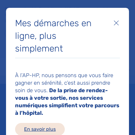
Faites un don à la Fondation de l'AP-HP pour soutenir la
recherche, l'innovation et la qualité de vie à l'hôpital pour les
Mes démarches en
patients et les soignants !
Fermer
ligne, plus
Je fais un don
simplement
MON AP-HP
FAIRE UN DON
NOS HÔPITAUX
Menu
Aff
À l’AP-HP, nous pensons que vous faire
Accueil
Espace médias
Liste des ressources de presse
AVC, aphasie, bilinguisme : Tr
gagner en sérénité, c’est aussi prendre
soin de vous.
De la prise de rendez-
Mis à jour le 26/11/2019
vous à votre sortie, nos services
numériques simplifient votre parcours
Imprimer
à l’hôpital.
Partager :
En savoir plus