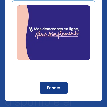
AVC, aphasie,
bilinguisme :
Tradaphasia,
l’outil numérique
en accès ouvert,
est désormais
Fermer
disponible en