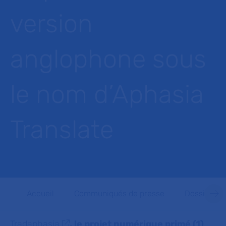
version
anglophone sous
le nom d’Aphasia
Translate
Accueil
Communiqués de presse
Dossiers d
Tradaphasia
, le projet numérique primé (1)