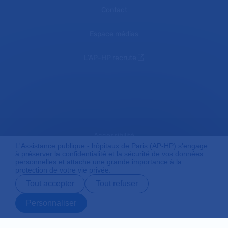
Contact
Espace médias
L'AP-HP recrute
Accessibilité
L'Assistance publique - hôpitaux de Paris (AP-HP) s'engage
à préserver la confidentialité et la sécurité de vos données
personnelles et attache une grande importance à la
protection de votre vie privée.
Mentions légales
Tout accepter
Tout refuser
Personnaliser
Plan du site
Prendre rendez-
Contact
Payer en ligne
Préparer son
vous en ligne
admission