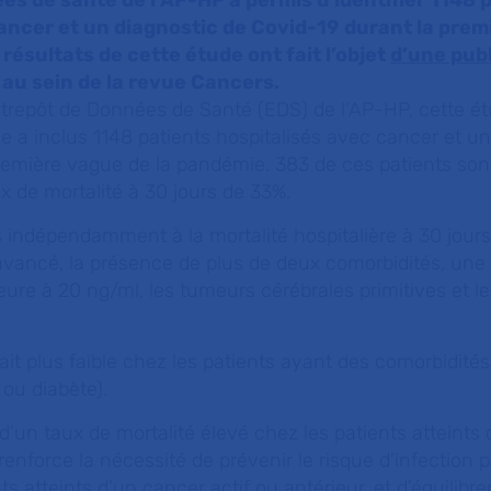
es de santé de l’AP-HP a permis d’identifier 1148 
ancer et un diagnostic de Covid-19 durant la pre
résultats de cette étude ont fait l’objet
d’une pub
au sein de la revue Cancers.
ntrepôt de Données de Santé (EDS) de l’AP-HP, cette é
e a inclus 1148 patients hospitalisés avec cancer et un
remière vague de la pandémie. 383 de ces patients son
x de mortalité à 30 jours de 33%.
 indépendamment à la mortalité hospitalière à 30 jours 
avancé, la présence de plus de deux comorbidités, une
eure à 20 ng/ml, les tumeurs cérébrales primitives et l
ait plus faible chez les patients ayant des comorbidité
 ou diabète).
’un taux de mortalité élevé chez les patients atteints 
renforce la nécessité de prévenir le risque d'infection 
s atteints d'un cancer actif ou antérieur, et d'équilibre