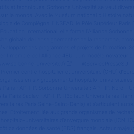
tifs et techniques, Sorbonne Université se veut diverse
sur le monde. Avec le Muséum national d’Histoire natur
ologie de Compiègne, l’INSEAD, le Pôle Supérieur Paris
 Education International, elle forme l’Alliance Sorbonne
che globale de l’enseignement et de la recherche, pro
 développant des programmes et projets de formation. 
ment membre de l'Alliance 4EU+, un modèle novateur d’
www.sorbonne-universite.fr
@ServicePresseSU
:
Premier centre hospitalier et universitaire (CHU) d’Eur
 organisés en six groupements hospitalo-universitaires
e Paris ; AP-HP. Sorbonne Université ; AP-HP. Nord - Un
sité Paris Saclay ; AP-HP. Hôpitaux Universitaires Henr
rsitaires Paris Seine-Saint-Denis) et s’articulent auto
nnes. Etroitement liée aux grands organismes de recher
s hospitalo-universitaires d’envergure mondiale (ICM, 
epôt de données de santé (EDS) français. Acteur majeur