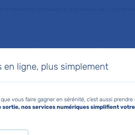
la recherche, l'innovation et la qualité de vie à l'hôpital pou
NTS ET PROCHES
PROFESSIONNELS DE SANTÉ
RECHERCHE ET
en ligne, plus simplement
ohorte multicentrique sur la mortalité des patients atteints de cancers
21
Imprimer
Pa
9 : Etude de cohort
que vous faire gagner en sérénité, c’est aussi prendre
sortie, nos services numériques simplifient votre 
trique sur la mortal