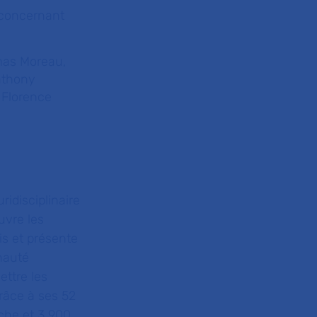
 concernant
mas Moreau,
nthony
 Florence
ridisciplinaire
uvre les
is et présente
nauté
ettre les
râce à ses 52
che et 3 900