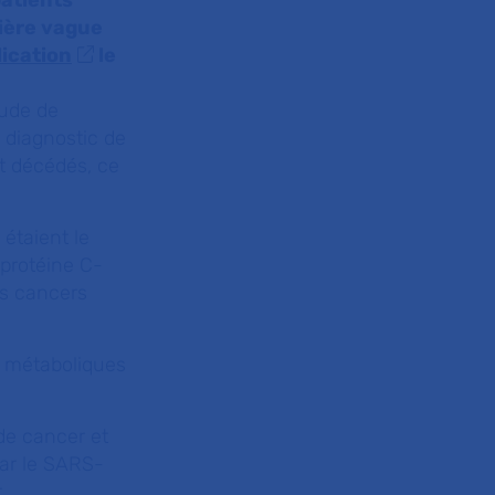
patients
mière vague
lication
le
tude de
 diagnostic de
t décédés, ce
étaient le
 protéine C-
es cancers
s métaboliques
de cancer et
par le SARS-
r