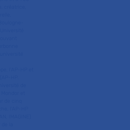
, créatrice,
elle,
 Boulogne-
 Université
mouvant
Sorbonne
université
ope, l’AP-HP et
 (AP-HP.
iversité de
i Mondor et
ur de cinq
che, l’AP-HP
ICAN, IMAGINE)
 de la