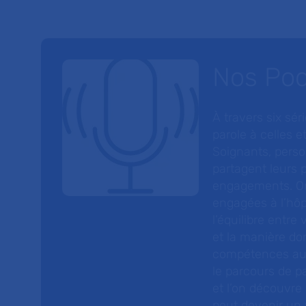
Nos Po
À travers six sé
parole à celles et
Soignants, perso
partagent leurs p
engagements. On
engagées à l’hôp
l’équilibre entre
et la manière do
compétences au s
le parcours de pa
et l’on découvre
peut devenir un v