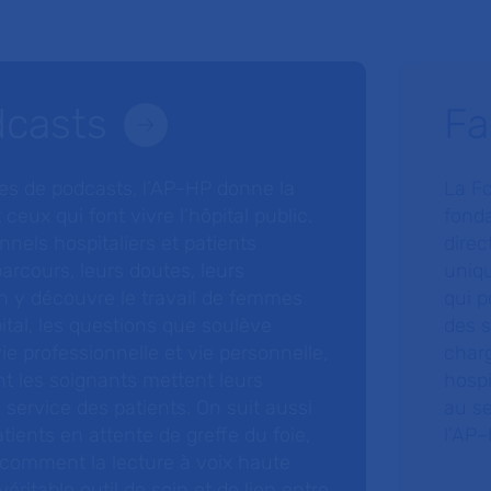
dcasts
Fa
ries de podcasts, l’AP-HP donne la
La F
 ceux qui font vivre l’hôpital public.
fonda
nnels hospitaliers et patients
direc
arcours, leurs doutes, leurs
uniq
 y découvre le travail de femmes
qui p
ital, les questions que soulève
des s
 vie professionnelle et vie personnelle,
charg
nt les soignants mettent leurs
hospi
ervice des patients. On suit aussi
au s
tients en attente de greffe du foie,
l’AP–
 comment la lecture à voix haute
éritable outil de soin et de lien entre