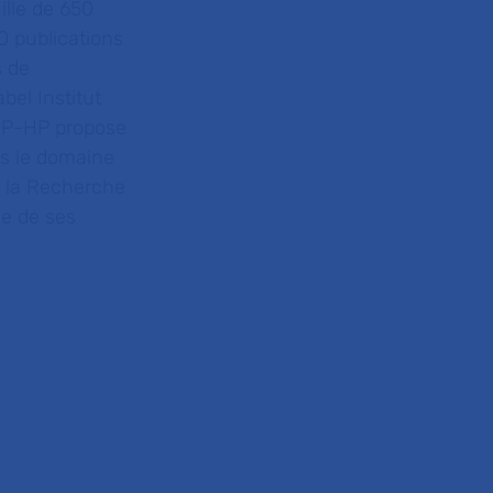
ille de 650
0 publications
s de
el Institut
@AP-HP
propose
ns le domaine
r la Recherche
le de ses