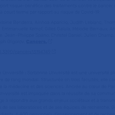
port risque-bénéfice des traitements contre le cancer
 à court terme par rapport au risque de Covid-19.
oine Benderra, Ainhoa Aparicio, Judith Leblanc, Tho
Emmanuelle Kempf, Gilles Galula, Mélodie Bernaux, A
ne, Jean-Philippe Spano, Christel Daniel, Julien Champ,
eph Gligorov.
Cancers.
/10.3390/cancers13194749
 Université :
Sorbonne Université est une université plu
e de rang mondial. Structurée en trois facultés, elle co
de la médecine et des sciences. Ancrée au cœur de Par
Université est impliquée dans la réussite de sa commu
age à répondre aux grands enjeux sociétaux et à transm
 de ses laboratoires et de ses équipes de recherche. G
udiants, 6 400 personnels d’enseignement et de recher