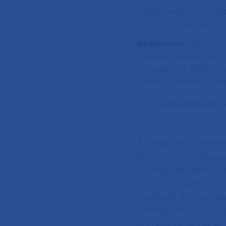
soigneusement le rap
l'évolution du cancer
Référence :
Marc-Ant
Demian Wassermann, 
Canellas, Ali Bellami
Canouï-Poitrine, Jos
DOI :
https://doi.org
À propos de Sorbonne
de recherche intensiv
champs des lettres, 
en région, Sorbonne 
étudiante. Elle s’eng
connaissances issues
000 étudiantes et ét