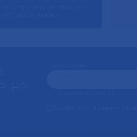
nés. Cinq regards, cinq récits, pour
l’hôpital de l’intérieur.
* : champ obligatoire
e
Courriel
*
AP-HP
Format attendu: nom@domaine.fr
J'autorise l'AP-HP à conserver mes d