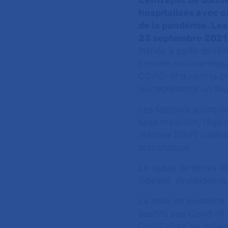
L’entrepôt de donné
hospitalisés avec c
de la pandémie. Les 
23 septembre 2021 
Menée à partir de l’E
cohorte multicentriqu
COVID-19 durant la p
qui représente un tau
Les facteurs associés
sexe masculin, l’âge 
réactive (CRP) supéri
bronchiques.
Le risque de décès ét
(obésité, dyslipidémie
La mise en évidence d
positifs aux Covid-19 
CoV-2 chez les patient