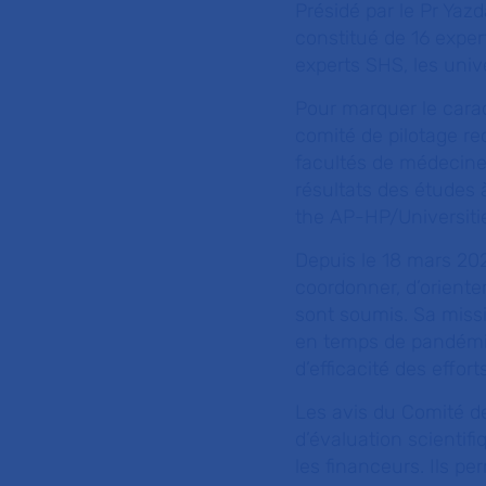
Présidé par le Pr Yaz
constitué de 16 exper
experts SHS, les uni
Pour marquer le caract
comité de pilotage re
facultés de médecine 
résultats des études
the AP-HP/Universiti
Depuis le 18 mars 202
coordonner, d’orienter
sont soumis. Sa miss
en temps de pandémie,
d’efficacité des effor
Les avis du Comité d
d’évaluation scientif
les financeurs. Ils pe