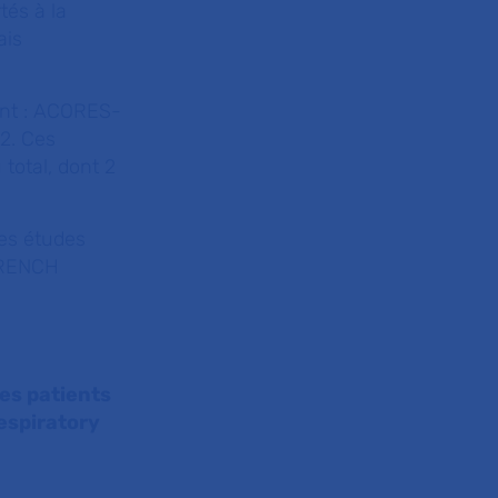
tés à la
ais
ent : ACORES-
2. Ces
total, dont 2
res études
 FRENCH
les patients
espiratory