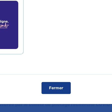
cés en moins d’un m
de presse
L'AP-HP dans les médias
L'AP-HP sur YouT
 la pandémie due au Covid-19, l’Assistance Publiq
ait la preuve d’une capacité remarquable à coordo
re des recherches cliniques à visée diagnostique 
le respect des règles éthiques et scientifiques. L
 recherches est assurée par le Comité de pilotag
en place le 18 mars 2020 : cinq priorités de rech
Fermer
inies, 14 essais thérapeutiques et 23 autres étude
vril 2020, sept de ces essais cliniques ont déjà été
ssurée par le comité de pilotage recherche COVID