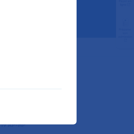
Payer en
ois
ligne
Préparer
son
admission
ube
ue –
nner,
et
a
e recherche
erche de
s jugés
 mis en place.
-19 AP-HP