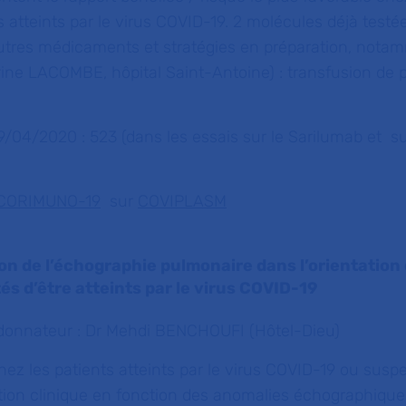
s atteints par le virus COVID-19. 2 molécules déjà testé
autres médicaments et stratégies en préparation, nota
ne LACOMBE, hôpital Saint-Antoine) : transfusion de 
9/04/2020 : 523 (dans les essais sur le Sarilumab et su
CORIMUNO-19
sur
COVIPLASM
tion de l’échographie pulmonaire dans l’orientation
és d’être atteints par le virus COVID-19
rdonnateur : Dr Mehdi BENCHOUFI (Hôtel-Dieu)
chez les patients atteints par le virus COVID-19 ou suspe
ation clinique en fonction des anomalies échographiqu