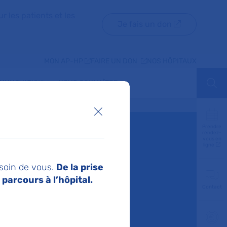
r les patients et les
Je fais un don
MON AP-HP
FAIRE UN DON
NOS HÔPITAUX
 INNOVATION
NOUS CONNAÎTRE
Aff
Fermer la boîte de dialogue
Prendre
rendez-
rtager :
vous en
ligne
 soin de vous.
De la prise
parcours à l’hôpital.
Contact
P ont