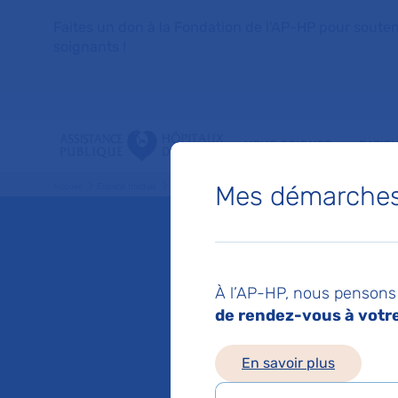
Faites un don à la Fondation de l'AP-HP pour soutenir 
soignants !
VOUS SOIGNER
PATIE
Mes démarches 
Accueil
Espace médias
Liste des ressources de presse
COVID-19 : plusieurs 
Mis à jour le 10/04/2
COVID-1
À l’AP-HP, nous pensons 
de rendez-vous à votre 
cliniqu
En savoir plus