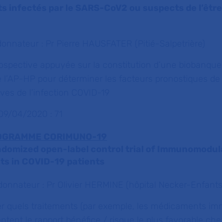
s infectés par le SARS-CoV2 ou suspects de l’êtr
donnateur : Pr Pierre HAUSFATER (Pitié-Salpetrière)
rospective appuyée sur la constitution d’une biobanque
 l’AP-HP pour déterminer les facteurs pronostiques de 
ves de l’infection COVID-19
 09/04/2020 : 71
GRAMME CORIMUNO-19
ndomized open-label control trial of Immunomodul
ts in COVID-19 patients
donnateur : Pr Olivier HERMINE (hôpital Necker-Enfant
ner quels traitements (par exemple, les médicaments i
tent le rapport bénéfice / risque le plus favorable che