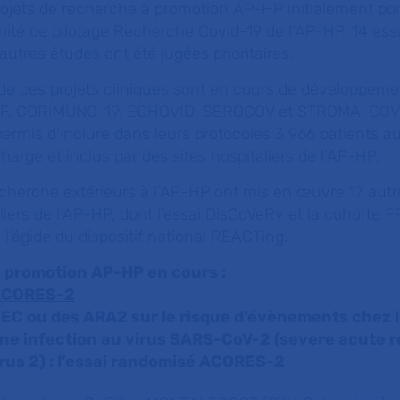
rojets de recherche à promotion AP-HP initialement por
té de pilotage Recherche Covid-19 de l’AP-HP, 14 ess
utres études ont été jugées prioritaires.
t de ces projets cliniques sont en cours de développem
DeF, CORIMUNO-19, ECHOVID, SEROCOV et STROMA-COV
ermis d’inclure dans leurs protocoles 3 966 patients au 
harge et inclus par des sites hospitaliers de l’AP-HP.
cherche extérieurs à l’AP-HP ont mis en œuvre 17 aut
aliers de l’AP-HP, dont l’essai DisCoVeRy et la cohorte
 l’égide du dispositif national REACTing.
à promotion AP-HP en cours :
 ACORES-2
s IEC ou des ARA2 sur le risque d’évènements chez 
une infection au virus SARS-CoV-2 (severe acute r
us 2) : l’essai randomisé ACORES-2