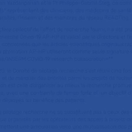
dan Yazdanpanah et le Pr Philippe-Gabriel Steg, ce comi
ts* représentant des cliniciens, des médecins de santé
versités, l’Inserm et des membres du réseau REACTing.
ère collectif de l’effort de recherche fourni, il a été pr
cherche Covid-19 AP-HP et validé par le directoire et l
concernées que les articles scientifiques originaux rap
 à promotion AP-HP utiliseront comme seule signature
es/INSERM COVID-19 research collaboration
»**.
0, le Comité de pilotage recherche s’est réuni cinq fois
 et de marquer des priorités parmi les projets de recher
ion est celle d’organiser au mieux la recherche promue
 avec une contrainte de temps forte et un objectif d’u
ts déployés au bénéfice des patients.
e pilotage recherche ne se substituent pas à ceux des
ique organisés par les opérateurs des appels à projets d
rmettent une articulation voire une mutualisation des pr