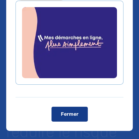
Efficacité d’un
vaccin contre le
méningocoque B
et d’un
antibiotique
préventif pour
Fermer
réduire le risque