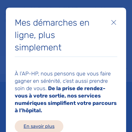
Faites un don à la Fondation de l'AP-HP pour soutenir la
recherche, l'innovation et la qualité de vie à l'hôpital pour les
Mes démarches en
patients et les soignants !
Fermer
ligne, plus
Je fais un don
simplement
MON AP-HP
FAIRE UN DON
NOS HÔPITAUX
Menu
Aff
À l’AP-HP, nous pensons que vous faire
Accueil
Espace médias
Liste des ressources de presse
Efficacité d’un vaccin contre 
gagner en sérénité, c’est aussi prendre
soin de vous.
De la prise de rendez-
Mis à jour le 24/10/2022
vous à votre sortie, nos services
numériques simplifient votre parcours
Imprimer
à l’hôpital.
Partager :
En savoir plus