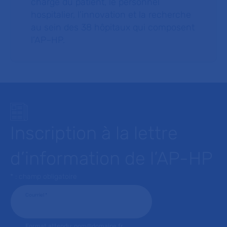
charge du patient, le personnel
hospitalier, l’innovation et la recherche
au sein des 38 hôpitaux qui composent
l’AP–HP.
Inscription à la lettre
d’information de l’AP-HP
* : champ obligatoire
Courriel
*
Format attendu: nom@domaine.fr