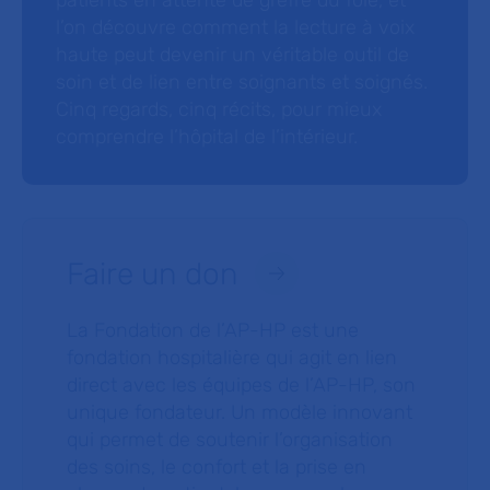
patients en attente de greffe du foie, et
l’on découvre comment la lecture à voix
haute peut devenir un véritable outil de
soin et de lien entre soignants et soignés.
Cinq regards, cinq récits, pour mieux
comprendre l’hôpital de l’intérieur.
Faire un don
La Fondation de l’AP-HP est une
fondation hospitalière qui agit en lien
direct avec les équipes de l’AP-HP, son
unique fondateur. Un modèle innovant
qui permet de soutenir l’organisation
des soins, le confort et la prise en