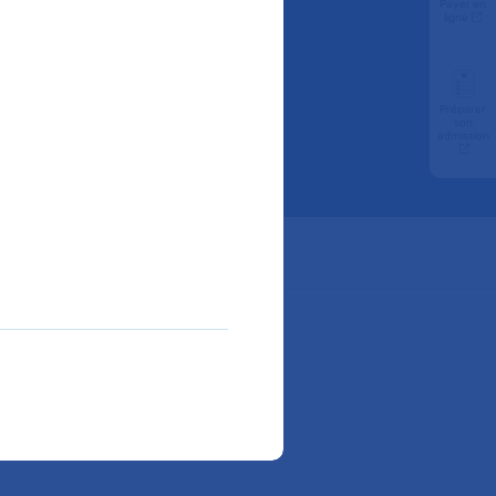
Payer en
l
ligne
Préparer
son
admission
ube