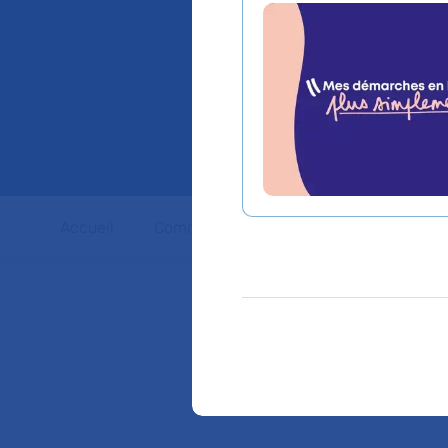
enfants
Jean-V
Accueil
Communiqués de presse
Dossiers 
Vous trouverez l'inté