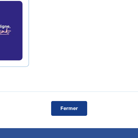
 en danger à l’hôpita
erdier AP-HP
de presse
L'AP-HP dans les médias
L'AP-HP sur YouT
gralité du reportage
ici
Fermer