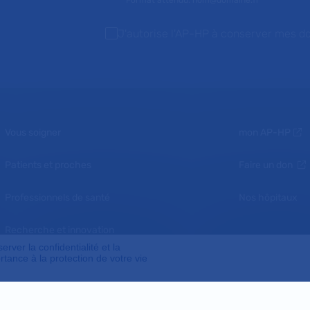
Format attendu: nom@domaine.fr
J'autorise l'AP-HP à conserver mes d
Vous soigner
mon AP-HP
Patients et proches
Faire un don
Professionnels de santé
Nos hôpitaux
Recherche et innovation
ver la confidentialité et la
tance à la protection de votre vie
Nous connaître