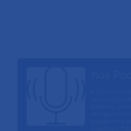
Nos Po
À travers six sé
parole à celles et
Soignants, perso
partagent leurs p
engagements. On
engagées à l’hôp