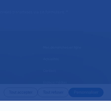
onnées transmises via ce formulaire.
*
Mes démarches en ligne
Actualités
Contact
Espace médias
Tout accepter
Tout refuser
Personnaliser
L'AP-HP recrute