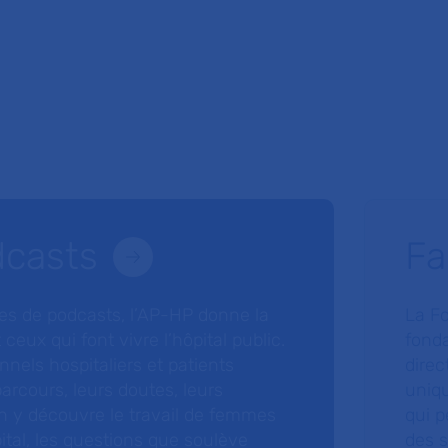
dcasts
Fa
ries de podcasts, l’AP-HP donne la
La F
 ceux qui font vivre l’hôpital public.
fonda
nnels hospitaliers et patients
direc
arcours, leurs doutes, leurs
uniq
 y découvre le travail de femmes
qui p
ital, les questions que soulève
des s