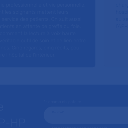
 vie professionnelle et vie personnelle,
charg
nt les soignants mettent leurs
hospi
ervice des patients. On suit aussi
au s
tients en attente de greffe du foie,
l’AP–
 comment la lecture à voix haute
éritable outil de soin et de lien entre
nés. Cinq regards, cinq récits, pour
l’hôpital de l’intérieur.
* : champ obligatoire
e
Courriel
*
AP-HP