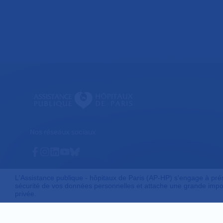
Nos réseaux sociaux
Facebook
Instagram
Linkedin
Youtube
Bluesky
L'Assistance publique - hôpitaux de Paris (AP-HP) s'engage à préser
sécurité de vos données personnelles et attache une grande impor
privée.