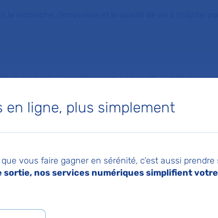
la recherche, l'innovation et la qualité de vie à l'hôpital pou
NTS ET PROCHES
PROFESSIONNELS DE SANTÉ
RECHERCHE ET
en ligne, plus simplement
nité d’accueil pédiatrique des enfants en danger à l’hôpital Jean-Verdier AP-HP
2026
Imprimer
Pa
nfirmier : l’unité
que vous faire gagner en sérénité, c’est aussi prendre
sortie, nos services numériques simplifient votre 
il pédiatrique des