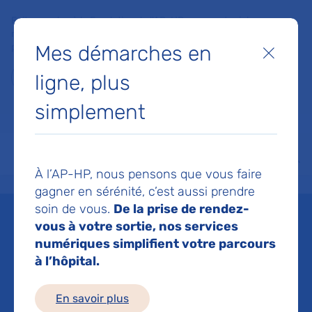
Faites un don à la Fondation de l'AP-HP pour soutenir la
recherche, l'innovation et la qualité de vie à l'hôpital pour les
Mes démarches en
patients et les soignants !
Fermer
ligne, plus
Je fais un don
simplement
MON AP-HP
FAIRE UN DON
NOS HÔPITAUX
Menu
Aff
À l’AP-HP, nous pensons que vous faire
Accueil
Espace médias
Liste des ressources de presse
Étude AIRVM COVID : pas d’effic
gagner en sérénité, c’est aussi prendre
soin de vous.
De la prise de rendez-
Mis à jour le 26/09/2022
vous à votre sortie, nos services
numériques simplifient votre parcours
Imprimer
à l’hôpital.
Partager :
En savoir plus