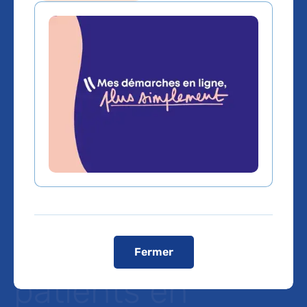
Étude AIRVM
COVID : pas
d’efficacité de
l’almitrine sur
l'intubation et la
mortalité des
Fermer
patients en