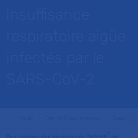
insuffisance
respiratoire aigüe
infectés par le
SARS-CoV-2
Accueil
Communiqués de presse
Dossiers d
1
Des équipes des hôpitaux de l’AP-HP
, de