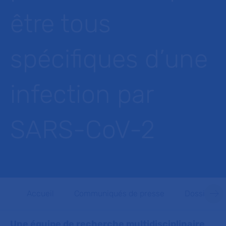
être tous
spécifiques d’une
infection par
SARS-CoV-2
Accueil
Communiqués de presse
Dossiers d
Une équipe de recherche multidisciplinaire