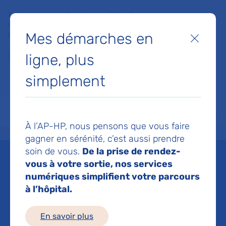
Faites un don à la Fondation de l'AP-HP pour soutenir la
recherche, l'innovation et la qualité de vie à l'hôpital pour les
Mes démarches en
patients et les soignants !
Fermer
ligne, plus
Je fais un don
simplement
MON AP-HP
FAIRE UN DON
NOS HÔPITAUX
Menu
Aff
À l’AP-HP, nous pensons que vous faire
Accueil
Espace médias
Liste des ressources de presse
Etude épidémiologique : les s
gagner en sérénité, c’est aussi prendre
soin de vous.
De la prise de rendez-
Mis à jour le 16/11/2021
vous à votre sortie, nos services
numériques simplifient votre parcours
Imprimer
à l’hôpital.
Partager :
En savoir plus