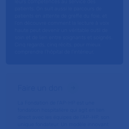
leurs compétences au service des
patients. On suit aussi le parcours de
patients en attente de greffe du foie, et
l’on découvre comment la lecture à voix
haute peut devenir un véritable outil de
soin et de lien entre soignants et soignés.
Cinq regards, cinq récits, pour mieux
comprendre l’hôpital de l’intérieur.
Faire un don
La Fondation de l’AP-HP est une
fondation hospitalière qui agit en lien
direct avec les équipes de l’AP-HP, son
unique fondateur. Un modèle innovant