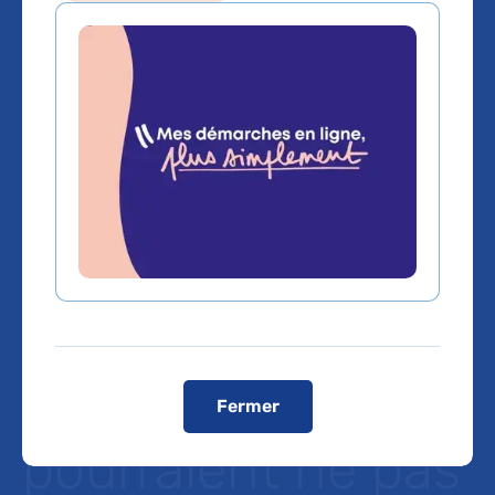
Etude
épidémiologique :
les symptômes
persistants après
un épisode de
COVID-19
Fermer
pourraient ne pas