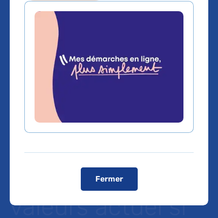
Etude sur la
dissonance
cognitive : nos
choix passés
influencent notre
système de
Fermer
valeurs actuel si