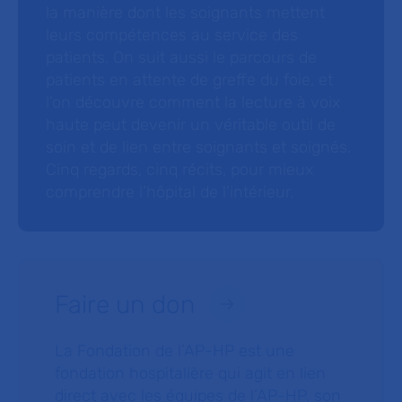
la manière dont les soignants mettent
leurs compétences au service des
patients. On suit aussi le parcours de
patients en attente de greffe du foie, et
l’on découvre comment la lecture à voix
haute peut devenir un véritable outil de
soin et de lien entre soignants et soignés.
Cinq regards, cinq récits, pour mieux
comprendre l’hôpital de l’intérieur.
Faire un don
La Fondation de l’AP-HP est une
fondation hospitalière qui agit en lien
direct avec les équipes de l’AP-HP, son