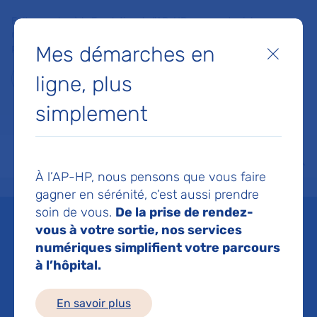
Faites un don à la Fondation de l'AP-HP pour soutenir la
recherche, l'innovation et la qualité de vie à l'hôpital pour les
Mes démarches en
patients et les soignants !
Fermer
ligne, plus
Je fais un don
simplement
MON AP-HP
FAIRE UN DON
NOS HÔPITAUX
Menu
Aff
À l’AP-HP, nous pensons que vous faire
Accueil
Espace médias
Liste des ressources de presse
Etude sur la dissonance cogni
gagner en sérénité, c’est aussi prendre
soin de vous.
De la prise de rendez-
Mis à jour le 01/02/2017
vous à votre sortie, nos services
numériques simplifient votre parcours
Imprimer
à l’hôpital.
Partager :
En savoir plus