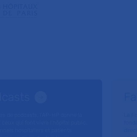
dcasts
Fa
ries de podcasts, l’AP-HP donne la
La F
 ceux qui font vivre l’hôpital public.
fonda
nnels hospitaliers et patients
direc