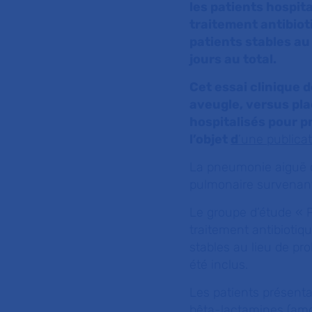
les patients hospita
traitement antibiot
patients stables au
jours au total.
Cet essai clinique 
aveugle, versus pl
hospitalisés pour p
l’objet
d
’une publica
La pneumonie aiguë 
pulmonaire survenant 
Le groupe d’étude « P
traitement antibiotiq
stables au lieu de pr
été inclus.
Les patients présenta
bêta-lactamines (amo