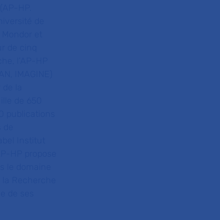
 (AP-HP.
iversité de
i Mondor et
ur de cinq
che, l’AP-HP
ICAN, IMAGINE)
 de la
ille de 650
0 publications
s de
el Institut
@AP-HP propose
ns le domaine
r la Recherche
le de ses