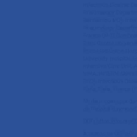
Infectious Disease D
Pneumology Departmen
Benhamou MD); Intern
Pneumology Department
France (M-C Dombret
Paris Centre Univers
Princesse Grace Hospi
University Hospital, 
Intensive Care Unit, 
VIMA, INSERM, Versail
PhD); Infectious Dise
Paris, Paris, France 
*Auteur correspondant
de l’hôpital Raymond
DOI :
https://doi.org
A propos de l’AP-HP 