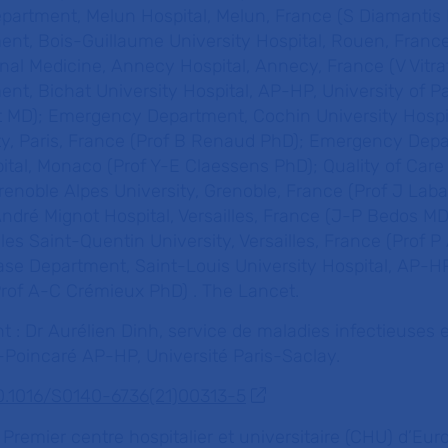
epartment, Melun Hospital, Melun, France (S Diamantis
t, Bois-Guillaume University Hospital, Rouen, France
al Medicine, Annecy Hospital, Annecy, France (V Vitra
, Bichat University Hospital, AP-HP, University of Par
 MD); Emergency Department, Cochin University Hospi
ity, Paris, France (Prof B Renaud PhD); Emergency Dep
tal, Monaco (Prof Y-E Claessens PhD); Quality of Care 
Grenoble Alpes University, Grenoble, France (Prof J Laba
André Mignot Hospital, Versailles, France (J-P Bedos M
les Saint-Quentin University, Versailles, France (Prof P
ase Department, Saint-Louis University Hospital, AP-HP
(Prof A-C Crémieux PhD) .
The Lancet.
 : Dr Aurélien Dinh, service de maladies infectieuses e
-Poincaré AP-HP, Université Paris-Saclay.
/10.1016/S0140-6736(21)00313-5
:
Premier centre hospitalier et universitaire (CHU) d’Eur