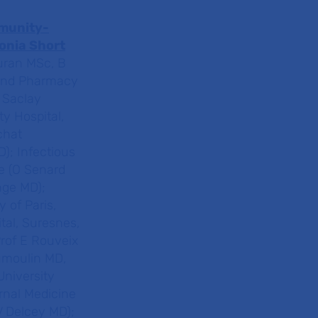
mmunity-
onia Short
Duran MSc, B
 and Pharmacy
 Saclay
ty Hospital,
chat
D); Infectious
e (O Senard
nge MD);
 of Paris,
tal, Suresnes,
rof E Rouveix
umoulin MD,
University
ernal Medicine
(V Delcey MD);