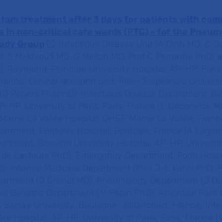
ctam treatment after 3 days for patients with co
 in non-critical care wards (PTC) - for the Pneum
tudy Group
: Infectious Disease Unit (A Dinh MD, C 
, S Makhloufi MD, G Mellon MD, Prof C Perronne PhD)
 Raymond-Poincaré University Hospital, AP-HP, Paris
rance; Clinical research unit, Pitié- Salpêtrière Universi
 (J Ropers PharmD); Infectious Disease Department, Bi
AP-HP, University of Paris, Paris, France (L Deconinck M
Marne La Vallée Hospital, GHEF, Marne La Vallée, Franc
rtment, Pontoise Hospital, Pontoise, France (A Lagra
artment, Beaujon University Hospital, AP-HP, University
 V de Lastours PhD); Emergency Department, Foch Hospi
); Internal Medicine Department (Prof J-E Kahn PhD, P
artment (J Grenet MD), Pneumology Department (J D
nd Geriatric Department (M Pépin PhD), Ambroise Paré 
s Saclay University, Boulogne- Billancourt, France; Int
ère Hospital, AP-HP, University of Paris, Paris, France 