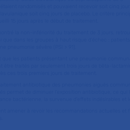
 étaient randomisés et pouvaient recevoir soit cinq jour
lavulanique soit cinq jours de placebo. Le critère princi
ueilli 15 jours après le début de traitement.
ntré la non-infériorité du traitement de 3 jours, retro
 que dans les groupes à haut risque d’échec : patients
une pneumonie sévère (PSI > 91).
t que les patients présentant une pneumonie commun
t être traités par seulement trois jours de bêta-lactami
rès ces trois premiers jours de traitement.
traitement antibiotique des pneumonies aiguës commu
sés permet de diminuer l’exposition antibiotique, ce qui 
ance bactérienne, la survenue d’effets indésirables et l
ent amener à revoir les recommandations actuelles et f
s.