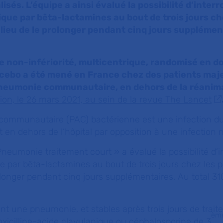
lisés. L’équipe a ainsi évalué la possibilité d’inte
ique par bêta-lactamines au bout de trois jours ch
 lieu de le prolonger pendant cinq jours supplément
de non-infériorité, multicentrique, randomisé en d
acebo a été mené en France chez des patients maj
neumonie communautaire, en dehors de la réanimati
tion, le 26 mars 2021, au sein de la revue The Lancet
communautaire (PAC) bactérienne est une infection 
en dehors de l’hôpital par opposition à une infection 
neumonie traitement court » a évalué la possibilité d’
ue par bêta-lactamines au bout de trois jours chez les p
olonger pendant cinq jours supplémentaires. Au total 31
nt une pneumonie, et stables après trois jours de trai
èm
xicilline-acide clavulanique ou céphalosporine de 3