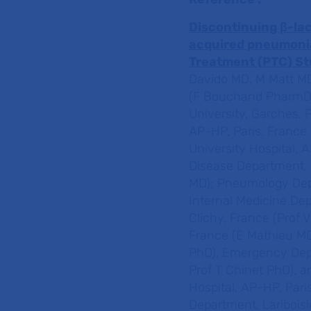
Discontinuing β-la
acquired pneumonia
Treatment (PTC) S
Davido MD, M Matt MD
(F Bouchand PharmD),
University, Garches, F
AP-HP, Paris, France
University Hospital, 
Disease Department, 
MD); Pneumology Depa
Internal Medicine Dep
Clichy, France (Prof
France (E Mathieu MD
PhD), Emergency Dep
Prof T Chinet PhD), a
Hospital, AP-HP, Pari
Department, Lariboisi