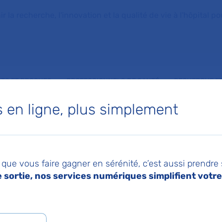
la recherche, l'innovation et la qualité de vie à l'hôpital pou
NTS ET PROCHES
PROFESSIONNELS DE SANTÉ
RECHERCHE ET
en ligne, plus simplement
n de la durée de traitement antibiotique des pneumonies aiguës communautaires chez les patient
021
Imprimer
Pa
r la réduction de la
que vous faire gagner en sérénité, c’est aussi prendre
sortie, nos services numériques simplifient votre 
e traitement antibio