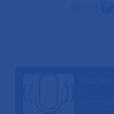
Nos Po
À travers six sé
parole à celles et
Soignants, perso