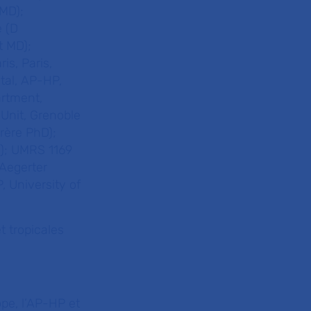
 MD);
 (D
t MD);
is, Paris,
tal, AP-HP,
artment,
Unit, Grenoble
rère PhD);
D); UMRS 1169
 Aegerter
, University of
t tropicales
ope, l’AP-HP et