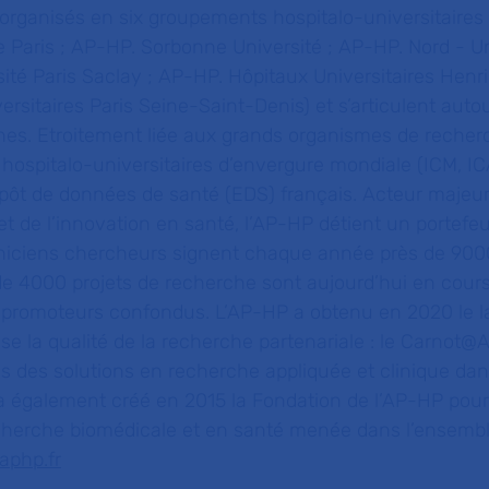
 organisés en six groupements hospitalo-universitaires
e Paris ; AP-HP. Sorbonne Université ; AP-HP. Nord - Un
sité Paris Saclay ; AP-HP. Hôpitaux Universitaires Henr
rsitaires Paris Seine-Saint-Denis) et s’articulent auto
nnes. Etroitement liée aux grands organismes de recher
s hospitalo-universitaires d’envergure mondiale (ICM, 
epôt de données de santé (EDS) français. Acteur majeur
t de l’innovation en santé, l’AP-HP détient un portefeu
liniciens chercheurs signent chaque année près de 900
 de 4000 projets de recherche sont aujourd’hui en cour
promoteurs confondus. L’AP-HP a obtenu en 2020 le lab
se la qualité de la recherche partenariale : le Carnot
ls des solutions en recherche appliquée et clinique da
 a également créé en 2015 la Fondation de l’AP-HP pou
recherche biomédicale et en santé menée dans l’ensemb
aphp.fr