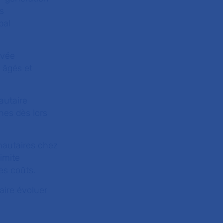
s
pal
uvée
 âgés et
autaire
nes dès lors
nautaires chez
limite
es coûts.
aire évoluer