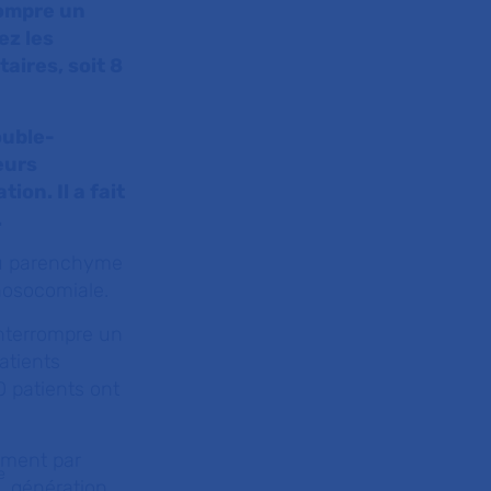
rrompre un
ez les
aires, soit 8
ouble-
eurs
on. Il a fait
.
du parenchyme
nosocomiale.
interrompre un
atients
0 patients ont
tement par
e
génération