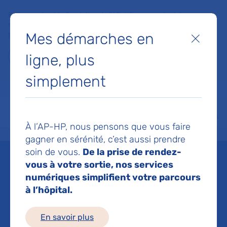
Faites un don à la Fondation de l'AP-HP pour soutenir la
recherche, l'innovation et la qualité de vie à l'hôpital pour les
Mes démarches en
patients et les soignants !
Fermer
ligne, plus
Je fais un don
simplement
MON AP-HP
FAIRE UN DON
NOS HÔPITAUX
Menu
Aff
À l’AP-HP, nous pensons que vous faire
Accueil
Espace médias
Liste des ressources de presse
Etude sur l’impact du variant 
gagner en sérénité, c’est aussi prendre
soin de vous.
De la prise de rendez-
Mis à jour le 22/02/2022
vous à votre sortie, nos services
numériques simplifient votre parcours
Imprimer
à l’hôpital.
Partager :
En savoir plus