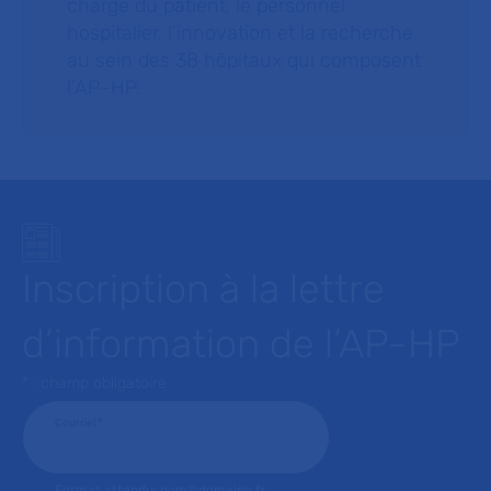
charge du patient, le personnel
hospitalier, l’innovation et la recherche
au sein des 38 hôpitaux qui composent
l’AP–HP.
Inscription à la lettre
d’information de l’AP-HP
* : champ obligatoire
Courriel
*
Format attendu: nom@domaine.fr