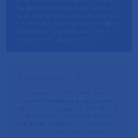
patients en attente de greffe du foie, et
l’on découvre comment la lecture à voix
haute peut devenir un véritable outil de
soin et de lien entre soignants et soignés.
Cinq regards, cinq récits, pour mieux
comprendre l’hôpital de l’intérieur.
Faire un don
La Fondation de l’AP-HP est une
fondation hospitalière qui agit en lien
direct avec les équipes de l’AP-HP, son
unique fondateur. Un modèle innovant
qui permet de soutenir l’organisation
des soins, le confort et la prise en