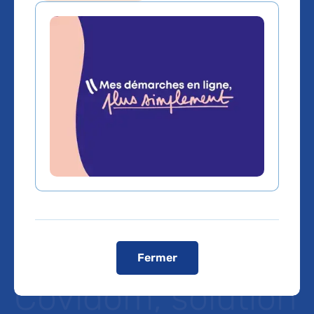
Etude sur l’impact
du variant
Omicron en Ile-
de-France avec
les données
issues de
Fermer
Covidom, solution