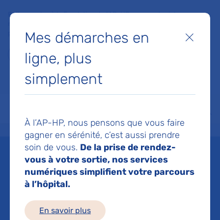
Faites un don à la Fondation de l'AP-HP pour soutenir la
recherche, l'innovation et la qualité de vie à l'hôpital pour les
Mes démarches en
patients et les soignants !
Fermer
ligne, plus
Je fais un don
simplement
MON AP-HP
FAIRE UN DON
NOS HÔPITAUX
Menu
Aff
À l’AP-HP, nous pensons que vous faire
Accueil
Espace médias
Liste des ressources de presse
France TV Info - Déconfinemen
gagner en sérénité, c’est aussi prendre
soin de vous.
De la prise de rendez-
Mis à jour le 06/05/2020
vous à votre sortie, nos services
numériques simplifient votre parcours
Imprimer
à l’hôpital.
Partager :
En savoir plus