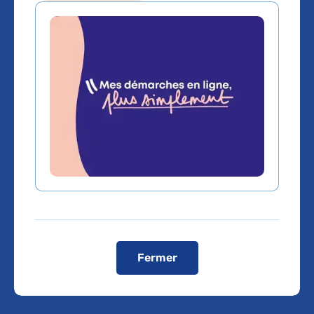
France TV Info -
Déconfinement :
les brigades
mobiles Covisan
en pleine
formation
Fermer