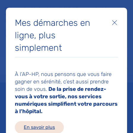
Faites un don à la Fondation de l'AP-HP pour soutenir la
recherche, l'innovation et la qualité de vie à l'hôpital pour les
Mes démarches en
patients et les soignants !
Fermer
ligne, plus
Je fais un don
simplement
MON AP-HP
FAIRE UN DON
NOS HÔPITAUX
Menu
Aff
À l’AP-HP, nous pensons que vous faire
Accueil
Espace médias
Liste des ressources de presse
@franceinter - Le Baclofène :
gagner en sérénité, c’est aussi prendre
soin de vous.
De la prise de rendez-
Mis à jour le 08/09/2016
vous à votre sortie, nos services
numériques simplifient votre parcours
Imprimer
à l’hôpital.
Partager :
En savoir plus