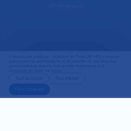
L'AP-HP recrute
Accessibilité
L'Assistance publique - hôpitaux de Paris (AP-HP) s'engage
à préserver la confidentialité et la sécurité de vos données
personnelles et attache une grande importance à la
protection de votre vie privée.
Mentions légales
Tout accepter
Tout refuser
Personnaliser
Plan du site
Prendre rendez-
Contact
Payer en ligne
Préparer son
vous en ligne
admission
Protection des données personnelles