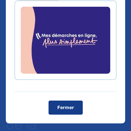
Hôpital Cochin
AP-HP : des
travaux montrent
une avancée
majeure dans la
compréhension
Fermer
de la