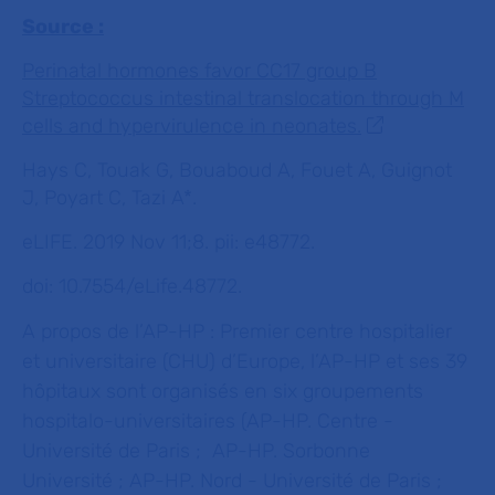
Source :
Perinatal hormones favor CC17 group B
Streptococcus intestinal translocation through M
cells and hypervirulence in neonates.
Hays C, Touak G, Bouaboud A, Fouet A, Guignot
J, Poyart C, Tazi A*.
eLIFE. 2019 Nov 11;8. pii: e48772.
doi: 10.7554/eLife.48772.
A propos de l’AP-HP :
Premier centre hospitalier
et universitaire (CHU) d’Europe, l’AP-HP et ses 39
hôpitaux sont organisés en six groupements
hospitalo-universitaires (AP-HP. Centre -
Université de Paris ; AP-HP. Sorbonne
Université ; AP-HP. Nord - Université de Paris ;