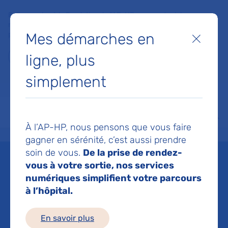
Faites un don à la Fondation de l'AP-HP pour soutenir la
recherche, l'innovation et la qualité de vie à l'hôpital pour les
Mes démarches en
patients et les soignants !
Fermer
ligne, plus
Je fais un don
simplement
MON AP-HP
FAIRE UN DON
NOS HÔPITAUX
Menu
Aff
À l’AP-HP, nous pensons que vous faire
Accueil
Espace médias
Liste des ressources de presse
Hôpital Cochin AP-HP : des t
gagner en sérénité, c’est aussi prendre
soin de vous.
De la prise de rendez-
Mis à jour le 03/12/2019
vous à votre sortie, nos services
numériques simplifient votre parcours
Imprimer
à l’hôpital.
Partager :
En savoir plus