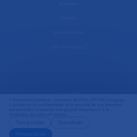
Actualités
Contact
Espace médias
L'AP-HP recrute
Accessibilité
L'Assistance publique - hôpitaux de Paris (AP-HP) s'engage
à préserver la confidentialité et la sécurité de vos données
personnelles et attache une grande importance à la
protection de votre vie privée.
Mentions légales
Tout accepter
Tout refuser
Personnaliser
Plan du site
Prendre rendez-
Contact
Payer en ligne
Préparer son