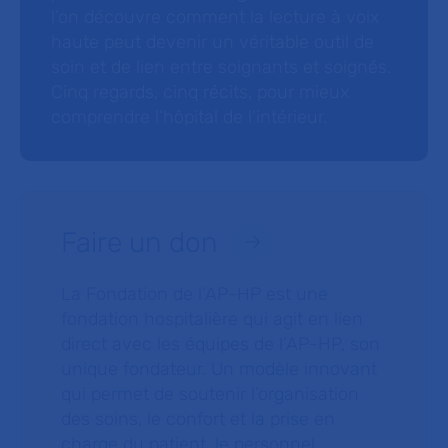
l’on découvre comment la lecture à voix
haute peut devenir un véritable outil de
soin et de lien entre soignants et soignés.
Cinq regards, cinq récits, pour mieux
comprendre l’hôpital de l’intérieur.
Faire un don
La Fondation de l’AP-HP est une
fondation hospitalière qui agit en lien
direct avec les équipes de l’AP-HP, son
unique fondateur. Un modèle innovant
qui permet de soutenir l’organisation
des soins, le confort et la prise en
charge du patient, le personnel