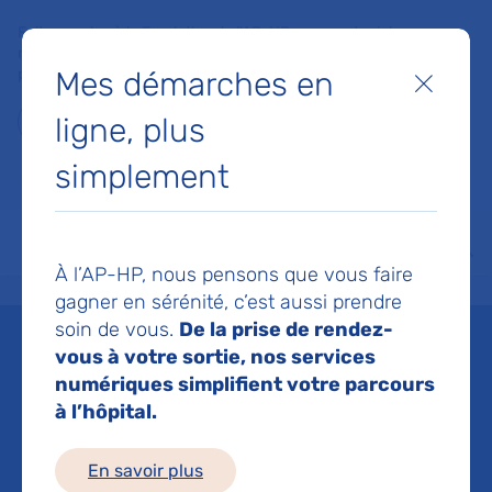
Faites un don à la Fondation de l'AP-HP pour soutenir la
recherche, l'innovation et la qualité de vie à l'hôpital pour les
Mes démarches en
patients et les soignants !
Fermer
ligne, plus
Je fais un don
simplement
MON AP-HP
FAIRE UN DON
NOS HÔPITAUX
Menu
Aff
À l’AP-HP, nous pensons que vous faire
Accueil
Espace médias
Liste des ressources de presse
Insuffisance rénale : Un nouv
gagner en sérénité, c’est aussi prendre
soin de vous.
De la prise de rendez-
Mis à jour le 28/10/2021
vous à votre sortie, nos services
numériques simplifient votre parcours
Imprimer
à l’hôpital.
Partager :
En savoir plus