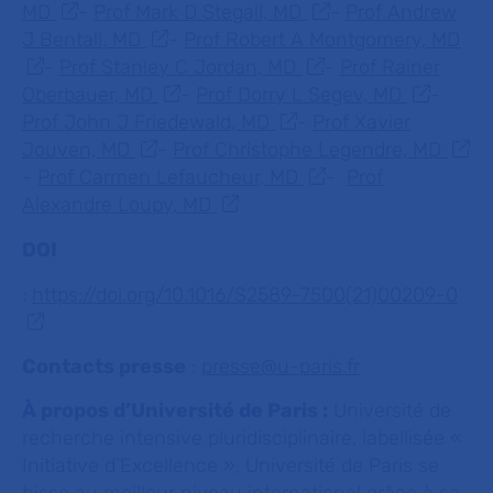
MD
-
Prof Mark D Stegall, MD
-
Prof Andrew
J Bentall, MD
-
Prof Robert A Montgomery, MD
-
Prof Stanley C Jordan, MD
-
Prof Rainer
Oberbauer, MD
-
Prof Dorry L Segev, MD
-
Prof John J Friedewald, MD
-
Prof Xavier
Jouven, MD
-
Prof Christophe Legendre, MD
-
Prof Carmen Lefaucheur, MD
-
Prof
Alexandre Loupy, MD
DOI
:
https://doi.org/10.1016/S2589-7500(21)00209-0
Contacts presse
:
presse@u-paris.fr
À propos d’Université de Paris :
Université de
recherche intensive pluridisciplinaire, labellisée «
Initiative d’Excellence », Université de Paris se