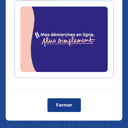
Insuffisance
rénale : Un
nouveau modèle
intégratif et
dynamique de
prédiction de la
Fermer
perte du greffon