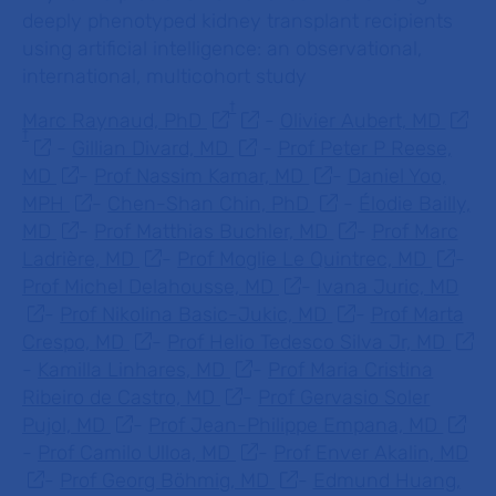
deeply phenotyped kidney transplant recipients
using artificial intelligence: an observational,
international, multicohort study
†
Marc Raynaud, PhD
-
Olivier Aubert, MD
†
-
Gillian Divard, MD
-
Prof Peter P Reese,
MD
-
Prof Nassim Kamar, MD
-
Daniel Yoo,
MPH
-
Chen-Shan Chin, PhD
-
Élodie Bailly,
MD
-
Prof Matthias Buchler, MD
-
Prof Marc
Ladrière, MD
-
Prof Moglie Le Quintrec, MD
-
Prof Michel Delahousse, MD
-
Ivana Juric, MD
-
Prof Nikolina Basic-Jukic, MD
-
Prof Marta
Crespo, MD
-
Prof Helio Tedesco Silva Jr, MD
-
Kamilla Linhares, MD
-
Prof Maria Cristina
Ribeiro de Castro, MD
-
Prof Gervasio Soler
Pujol, MD
-
Prof Jean-Philippe Empana, MD
-
Prof Camilo Ulloa, MD
-
Prof Enver Akalin, MD
-
Prof Georg Böhmig, MD
-
Edmund Huang,