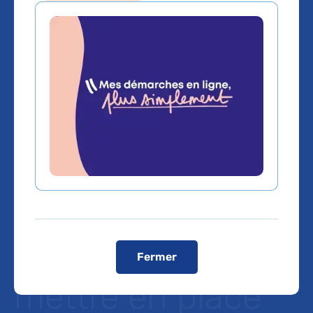
L’AP-HP et
GoLiver
Therapeutics
signent un
protocole
d'accord pour
Fermer
mettre en place