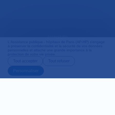
Accessibilité
L'Assistance publique - hôpitaux de Paris (AP-HP) s'engage
à préserver la confidentialité et la sécurité de vos données
personnelles et attache une grande importance à la
protection de votre vie privée.
Mentions légales
Tout accepter
Tout refuser
Personnaliser
Plan du site
Prendre rendez-
Contact
Payer en ligne
Préparer son
vous en ligne
admission
Protection des données personnelles