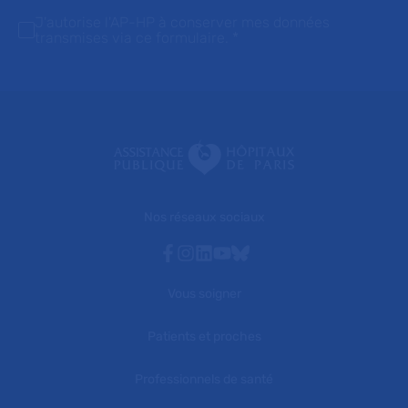
J'autorise l'AP-HP à conserver mes données
transmises via ce formulaire.
*
Nos réseaux sociaux
Facebook
Instagram
Linkedin
Youtube
Bluesky
Vous soigner
Patients et proches
Professionnels de santé