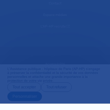
Contact
Espace médias
L'AP-HP recrute
Accessibilité
L'Assistance publique - hôpitaux de Paris (AP-HP) s'engage
à préserver la confidentialité et la sécurité de vos données
personnelles et attache une grande importance à la
protection de votre vie privée.
Mentions légales
Tout accepter
Tout refuser
Personnaliser
Plan du site
Prendre rendez-
Contact
Payer en ligne
Préparer son
vous en ligne
admission