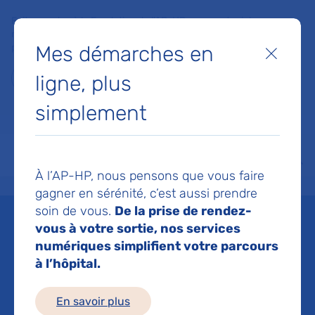
Faites un don à la Fondation de l'AP-HP pour soutenir la
recherche, l'innovation et la qualité de vie à l'hôpital pour les
Mes démarches en
patients et les soignants !
Fermer
ligne, plus
Je fais un don
simplement
MON AP-HP
FAIRE UN DON
NOS HÔPITAUX
Menu
Aff
À l’AP-HP, nous pensons que vous faire
Accueil
Espace médias
Liste des ressources de presse
L’AP-HP et le CEA : 30 ans de p
gagner en sérénité, c’est aussi prendre
soin de vous.
De la prise de rendez-
Mis à jour le 03/12/2021
vous à votre sortie, nos services
numériques simplifient votre parcours
Imprimer
à l’hôpital.
Partager :
En savoir plus