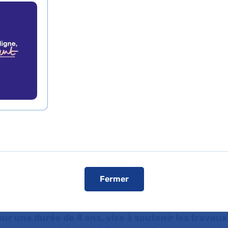
obtenir le label Insti
attribué par le Minis
seignement Supérieu
erche et de l’Innovat
Fermer
de presse
L'AP-HP dans les médias
L'AP-HP sur YouT
our une durée de 4 ans, vise à soutenir les travaux