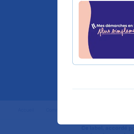
vient d’
Carnot, 
de l’En
la Rech
Accueil
Communiqués de presse
Dossiers 
Ce label, accordé p