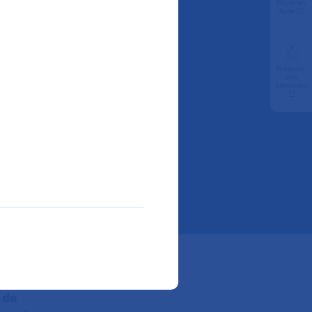
Payer en
tut
ligne
tère
Préparer
son
admission
r, de
ion.
ube
 de