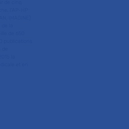
ur de cinq
che, l’AP-HP
ICAN, IMAGINE)
 de la
ille de 650
0 publications
s de
015 la
dicale et en