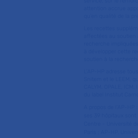
service, sur le renfo
attention accrue appo
qu’en qualité de la pr
Les recettes suppléme
affectées au soutien
recherche impliquées 
à développer cette re
soutien à la recherch
L’AP-HP adresse tous
Snitem et le LEEM, qu
CALYM, OPALE, ICM, Im
du label Institut Carno
A propos de l’AP-HP 
ses 39 hôpitaux sont
Centre - Université d
Paris ; AP-HP. Univer