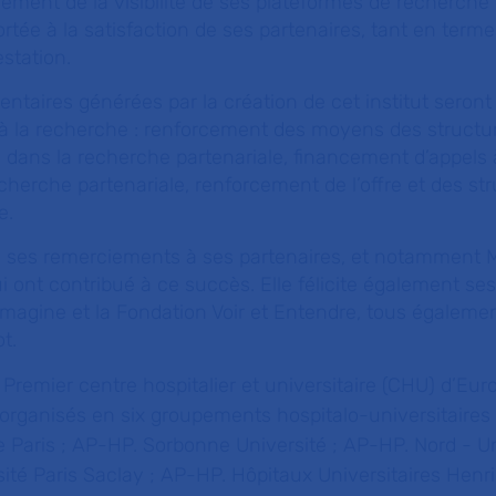
rcement de la visibilité de ses plateformes de recherche
rtée à la satisfaction de ses partenaires, tant en terme
estation.
ntaires générées par la création de cet institut seron
 à la recherche : renforcement des moyens des structu
dans la recherche partenariale, financement d’appels à
cherche partenariale, renforcement de l’offre et des st
e.
 ses remerciements à ses partenaires, et notamment M
i ont contribué à ce succès. Elle félicite également ses
agine et la Fondation Voir et Entendre, tous également
t.
:
Premier centre hospitalier et universitaire (CHU) d’Eur
 organisés en six groupements hospitalo-universitaires
e Paris ; AP-HP. Sorbonne Université ; AP-HP. Nord - Un
sité Paris Saclay ; AP-HP. Hôpitaux Universitaires Henr