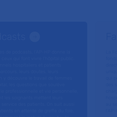
dcasts
Fa
ries de podcasts, l’AP-HP donne la
La F
 ceux qui font vivre l’hôpital public.
fonda
nnels hospitaliers et patients
direc
arcours, leurs doutes, leurs
uniq
 y découvre le travail de femmes
qui p
ital, les questions que soulève
des s
 vie professionnelle et vie personnelle,
charg
nt les soignants mettent leurs
hospi
ervice des patients. On suit aussi
au s
tients en attente de greffe du foie,
l’AP–