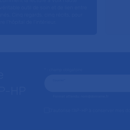
 comment la lecture à voix haute
éritable outil de soin et de lien entre
nés. Cinq regards, cinq récits, pour
l’hôpital de l’intérieur.
* : champ obligatoire
e
Courriel
*
AP-HP
Format attendu: nom@domaine.fr
J'autorise l'AP-HP à conserver mes d