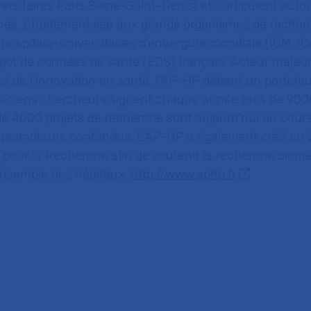
rsitaires Paris Seine-Saint-Denis) et s’articulent auto
nnes. Etroitement liée aux grands organismes de recher
s hospitalo-universitaires d’envergure mondiale (ICM, 
epôt de données de santé (EDS) français. Acteur majeur
t de l’innovation en santé, l’AP-HP détient un portefeu
liniciens chercheurs signent chaque année près de 900
 de 4000 projets de recherche sont aujourd’hui en cour
promoteurs confondus. L’AP-HP a également créé en 2
 pour la Recherche afin de soutenir la recherche biomé
ensemble des hôpitaux.
http://www.aphp.fr