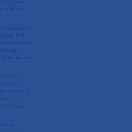
s acteurs
e à leurs
universitaire
ique, à la
tenariat avec
ante de
ation de ses
structurer,
echerche
e du champ de
onstruire
ondant aux
ffre de