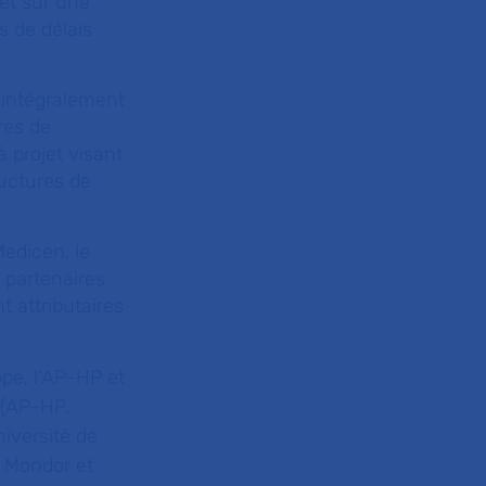
 et sur une
s de délais
t intégralement
res de
 projet visant
ructures de
edicen, le
 partenaires
 attributaires
ope, l’AP-HP et
 (AP-HP.
iversité de
i Mondor et