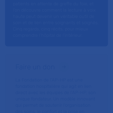
patients en attente de greffe du foie, et
l’on découvre comment la lecture à voix
haute peut devenir un véritable outil de
soin et de lien entre soignants et soignés.
Cinq regards, cinq récits, pour mieux
comprendre l’hôpital de l’intérieur.
Faire un don
La Fondation de l’AP-HP est une
fondation hospitalière qui agit en lien
direct avec les équipes de l’AP-HP, son
unique fondateur. Un modèle innovant
qui permet de soutenir l’organisation
des soins, le confort et la prise en