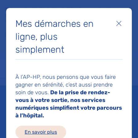
Faites un don à la Fondation de l'AP-HP pour soutenir la
recherche, l'innovation et la qualité de vie à l'hôpital pour les
Mes démarches en
patients et les soignants !
Fermer
ligne, plus
Je fais un don
simplement
MON AP-HP
FAIRE UN DON
NOS HÔPITAUX
Menu
Aff
À l’AP-HP, nous pensons que vous faire
Accueil
Espace médias
Liste des ressources de presse
L’AP-HP propose une nouvelle 
gagner en sérénité, c’est aussi prendre
soin de vous.
De la prise de rendez-
Mis à jour le 06/10/2016
vous à votre sortie, nos services
numériques simplifient votre parcours
Imprimer
à l’hôpital.
Partager :
En savoir plus