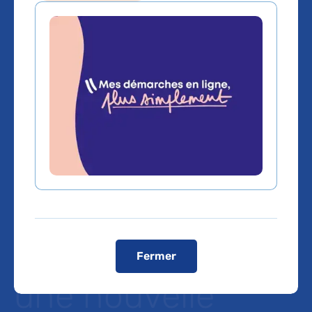
Méthylation de
l’ADN tumoral
circulant et
cancer du
pancréas
métastatique :
Fermer
une nouvelle