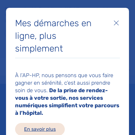
Faites un don à la Fondation de l'AP-HP pour soutenir la
recherche, l'innovation et la qualité de vie à l'hôpital pour les
Mes démarches en
patients et les soignants !
Fermer
ligne, plus
Je fais un don
simplement
MON AP-HP
FAIRE UN DON
NOS HÔPITAUX
Menu
Aff
À l’AP-HP, nous pensons que vous faire
Accueil
Espace médias
Liste des ressources de presse
Méthylation de l’ADN tumoral 
gagner en sérénité, c’est aussi prendre
soin de vous.
De la prise de rendez-
Mis à jour le 03/06/2019
vous à votre sortie, nos services
numériques simplifient votre parcours
Imprimer
à l’hôpital.
Partager :
En savoir plus