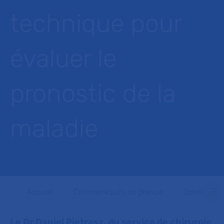
technique pour
évaluer le
pronostic de la
maladie
Accueil
Communiqués de presse
Dossiers d
Le Dr Daniel Pietrasz, du service de chirurgie