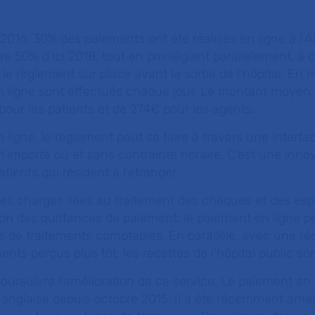
016, 30% des paiements ont été réalisés en ligne à l’
ndre 50% d’ici 2018, tout en privilégiant parallèlement, à
 le règlement sur place avant la sortie de l'hôpital. En
 ligne sont effectués chaque jour. Le montant moyen
our les patients et de 274€ pour les agents.
ligne, le règlement peut se faire à travers une interfa
importe où et sans contrainte horaire. C’est une inno
tients qui résident à l’étranger.
es charges liées au traitement des chèques et des esp
ion des quittances de paiement, le paiement en ligne 
s de traitements comptables. En parallèle, avec une ré
nts perçus plus tôt, les recettes de l’hôpital public so
oursuivre l’amélioration de ce service. Le paiement en 
 anglaise depuis octobre 2015. Il a été récemment améli