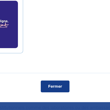
nt plébiscité
de presse
L'AP-HP dans les médias
L'AP-HP sur YouT
 – Hôpitaux de Paris développe ses services en ligne. D
 d’un service de paiement en ligne sécurisé qui perme
égler leurs soins – consultations, hospitalisation, médi
 sécurité, pour la part qui peut rester à leur charge ;
Fermer
 régler des prestations non médicales, comme les loyer
institutionnels comme des laboratoires ou des ambassad