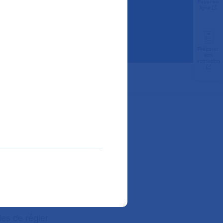
Payer en
ligne
Préparer
son
admission
ube
epuis juin
t depuis
caments -
s ou les
es de régler