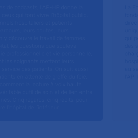
ries de podcasts, l’AP-HP donne la
La F
 ceux qui font vivre l’hôpital public.
fonda
nnels hospitaliers et patients
direc
arcours, leurs doutes, leurs
uniq
 y découvre le travail de femmes
qui p
ital, les questions que soulève
des s
 vie professionnelle et vie personnelle,
charg
nt les soignants mettent leurs
hospi
ervice des patients. On suit aussi
au s
tients en attente de greffe du foie,
l’AP–
 comment la lecture à voix haute
éritable outil de soin et de lien entre
nés. Cinq regards, cinq récits, pour
l’hôpital de l’intérieur.