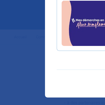
largeme
Accueil
Communiqués de presse
Dossiers 
L’Assistance Publique
2015, l’AP-HP dispose
www.aphp.fr
:
- à ses patients de r
simplement et en toute
- à ses personnels de
crèches ;
- à des partenaires 