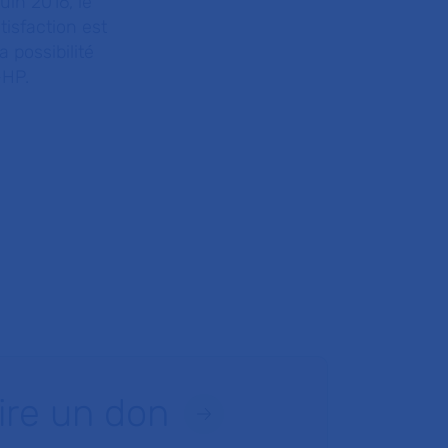
uin 2016, le
tisfaction est
a possibilité
-HP.
ire un don