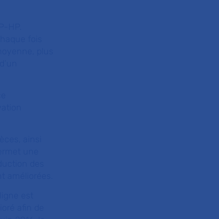
AP-HP.
 chaque fois
 moyenne, plus
 d’un
ce
vation
èces, ainsi
permet une
duction des
nt améliorées.
ligne est
oré afin de