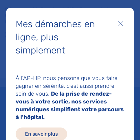
Faites un don à la Fondation de l'AP-HP pour soutenir la
recherche, l'innovation et la qualité de vie à l'hôpital pour les
Mes démarches en
patients et les soignants !
Fermer
ligne, plus
Je fais un don
simplement
MON AP-HP
FAIRE UN DON
NOS HÔPITAUX
Menu
Aff
À l’AP-HP, nous pensons que vous faire
Accueil
Espace médias
Liste des ressources de presse
Première française : des équip
gagner en sérénité, c’est aussi prendre
soin de vous.
De la prise de rendez-
Mis à jour le 25/05/2022
vous à votre sortie, nos services
numériques simplifient votre parcours
Imprimer
à l’hôpital.
Partager :
En savoir plus