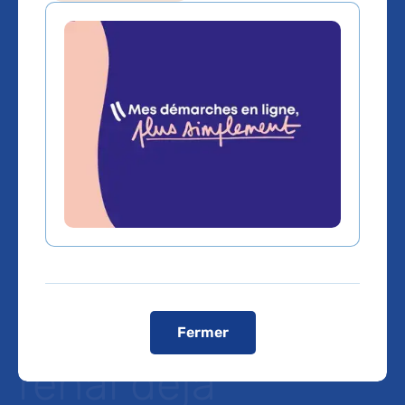
Première
française : des
équipes de l’AP-
HP ont re-
transplanté avec
succès un greffon
Fermer
rénal déjà