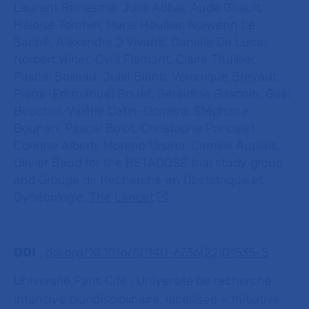
Laurent Renesme, Julie Abbal, Aude Girault,
Héloïse Torchin, Marie Houllier, Nolwenn Le
Saché, Alexandre J Vivanti, Daniele De Luca,
Norbert Winer, Cyril Flamant, Claire Thuillier,
Pascal Boileau, Julie Blanc, Véronique Brevaut,
Pierre-Emmanuel Bouet, Géraldine Gascoin, Gaël
Beucher, Valérie Datin-Dorriere, Stéphane
Bounan, Pascal Bolot, Christophe Poncelet,
Corinne Alberti, Moreno Ursino, Camille Aupiais,
Olivier Baud for the BETADOSE trial study group
and Groupe de Recherche en Obstétrique et
Gynécologie,
The Lancet
.
DOI
:
doi.org/10.1016/S0140-6736(22)01535-5
Université Paris Cité
: Université de recherche
intensive pluridisciplinaire, labellisée « Initiative