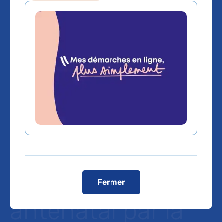
Premiers résultats
de l’essai
BETADOSE sur
une réduction de
dose de 50 % du
traitement
Fermer
anténatal par la