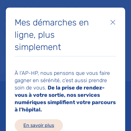
Faites un don à la Fondation de l'AP-HP pour soutenir la
recherche, l'innovation et la qualité de vie à l'hôpital pour les
Mes démarches en
patients et les soignants !
Fermer
ligne, plus
Je fais un don
simplement
MON AP-HP
FAIRE UN DON
NOS HÔPITAUX
Menu
Aff
À l’AP-HP, nous pensons que vous faire
Accueil
Espace médias
Liste des ressources de presse
Premiers résultats de l’essai
gagner en sérénité, c’est aussi prendre
soin de vous.
De la prise de rendez-
Mis à jour le 22/08/2022
vous à votre sortie, nos services
numériques simplifient votre parcours
Imprimer
à l’hôpital.
Partager :
En savoir plus