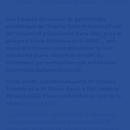
Accueil
Communiqués de presse
Dossiers d
Des équipes du service de gynécologie
obstétrique de l’hôpital Robert-Debré AP-HP,
de l’Inserm et d’Université Paris Cité, avec le
[1]
groupe d’étude Betadose et le GROG
ont
mené des travaux pour démontrer la non-
infériorité d’une réduction de 50% du
traitement par corticothérapie anténatale
maternelle (bétaméthasone).
Cette étude, coordonnée par le Pr Thomas
Schmitz et le Pr Olivier Baud, a fait l’objet le
20 août 2022 d’une publication au sein de la
revue
The Lancet
.
La corticothérapie administrée à la mère avant
l’accouchement est dans le monde entier le
traitement anténatal de référence pour prévenir