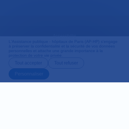
Accessibilité
L'Assistance publique - hôpitaux de Paris (AP-HP) s'engage
à préserver la confidentialité et la sécurité de vos données
personnelles et attache une grande importance à la
protection de votre vie privée.
Mentions légales
Tout accepter
Tout refuser
Personnaliser
Plan du site
Prendre rendez-
Contact
Payer en ligne
Préparer son
vous en ligne
admission
Protection des données personnelles