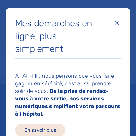
Faites un don à la Fondation de l'AP-HP pour soutenir la
recherche, l'innovation et la qualité de vie à l'hôpital pour les
Mes démarches en
patients et les soignants !
Fermer
ligne, plus
Je fais un don
simplement
MON AP-HP
FAIRE UN DON
NOS HÔPITAUX
Menu
Aff
À l’AP-HP, nous pensons que vous faire
Accueil
Espace médias
Liste des ressources de presse
Réseaux sociaux et santé ment
gagner en sérénité, c’est aussi prendre
soin de vous.
De la prise de rendez-
Mis à jour le 07/11/2025
vous à votre sortie, nos services
numériques simplifient votre parcours
Imprimer
à l’hôpital.
Partager :
En savoir plus