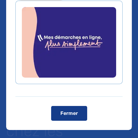
Réseaux sociaux
et santé mentale :
près de 600 000
cas
supplémentaires
de dépression
Fermer
chez les