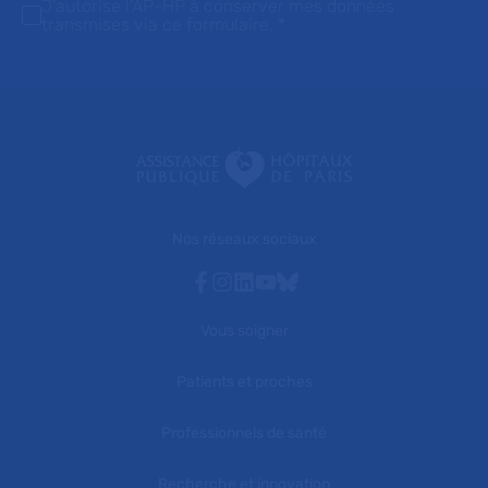
J'autorise l'AP-HP à conserver mes données
transmises via ce formulaire.
*
Nos réseaux sociaux
Facebook
Instagram
Linkedin
Youtube
Bluesky
Vous soigner
Patients et proches
Professionnels de santé
Recherche et innovation