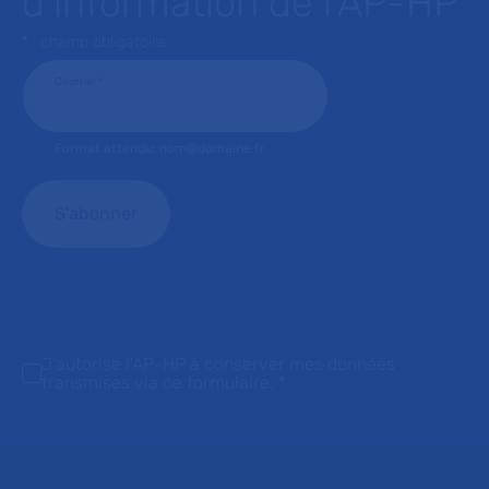
d’information de l’AP-HP
* : champ obligatoire
Courriel
*
Format attendu: nom@domaine.fr
J'autorise l'AP-HP à conserver mes données
transmises via ce formulaire.
*