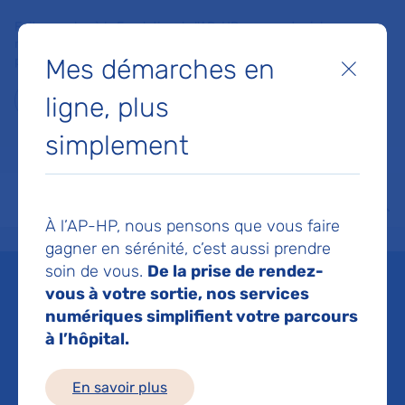
Faites un don à la Fondation de l'AP-HP pour soutenir la
recherche, l'innovation et la qualité de vie à l'hôpital pour les
Mes démarches en
patients et les soignants !
Fermer
ligne, plus
Je fais un don
simplement
MON AP-HP
FAIRE UN DON
NOS HÔPITAUX
Menu
Aff
À l’AP-HP, nous pensons que vous faire
Accueil
Espace médias
Liste des ressources de presse
TF1info.fr : Grippe : un nouve
gagner en sérénité, c’est aussi prendre
soin de vous.
De la prise de rendez-
Mis à jour le 15/04/2026
vous à votre sortie, nos services
numériques simplifient votre parcours
Imprimer
à l’hôpital.
Partager :
En savoir plus