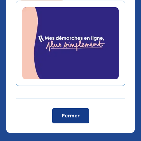
TF1info.fr : Grippe
: un nouveau
vaccin plus
efficace chez les
patients en
obésité sévère
Fermer