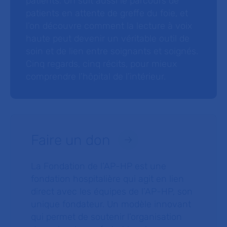
patients. On suit aussi le parcours de
patients en attente de greffe du foie, et
l’on découvre comment la lecture à voix
haute peut devenir un véritable outil de
soin et de lien entre soignants et soignés.
Cinq regards, cinq récits, pour mieux
comprendre l’hôpital de l’intérieur.
Faire un don
La Fondation de l’AP-HP est une
fondation hospitalière qui agit en lien
direct avec les équipes de l’AP-HP, son
unique fondateur. Un modèle innovant
qui permet de soutenir l’organisation