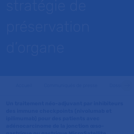
stratégie de
préservation
d’organe
Accueil
Communiqués de presse
Dossiers d
Un traitement néo-adjuvant par inhibiteurs
des immune checkpoints (nivolumab et
ipilimumab) pour des patients avec
adénocarcinome de la jonction œso-
gastrique ou gastrique MicroSatellite