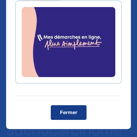
Un traitement
néo-adjuvant par
inhibiteurs des
immune
checkpoints pour
des patients avec
Fermer
adénocarcinome