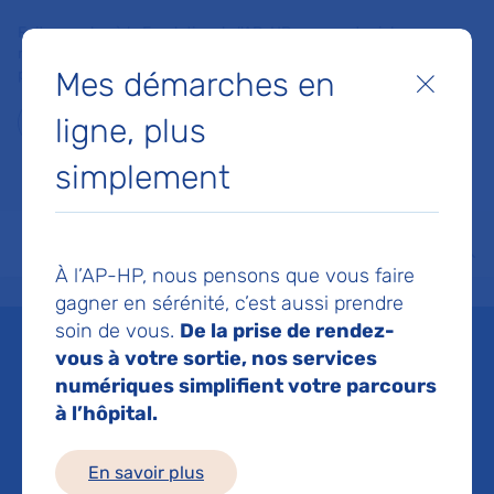
Faites un don à la Fondation de l'AP-HP pour soutenir la
recherche, l'innovation et la qualité de vie à l'hôpital pour les
Mes démarches en
patients et les soignants !
Fermer
ligne, plus
Je fais un don
simplement
MON AP-HP
FAIRE UN DON
NOS HÔPITAUX
Menu
Aff
À l’AP-HP, nous pensons que vous faire
Accueil
Espace médias
Liste des ressources de presse
Un traitement néo-adjuvant p
gagner en sérénité, c’est aussi prendre
soin de vous.
De la prise de rendez-
Mis à jour le 26/09/2022
vous à votre sortie, nos services
numériques simplifient votre parcours
Imprimer
à l’hôpital.
Partager :
En savoir plus