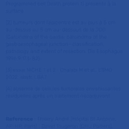
Programmed cell Death protein 1) présente à la
surface
[2] tumeurs dont l’épicentre est au plus à 5 cm
au-dessus ou 5 cm au-dessous de la JOG
(Carcinoma of the cardia: carcinoma of the
gastroesophageal junction—classification,
pathology and extent of resection. Dis Esophagus
1996;9:173-82)
[3] essai NICHE 1 et 2 ; Chalabi M et al., ESMO
2022, abstr. LBA7
[4] absence de cellules tumorales envahissantes
résiduelles après un traitement néoadjuvant
Reference
: Thierry André (Hôpital St Antoine,
AP-HP, Paris) ; David Tougeron (CHU Poitiers),