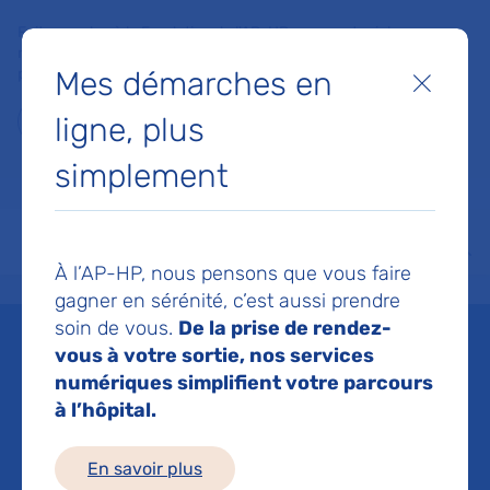
Faites un don à la Fondation de l'AP-HP pour soutenir la
recherche, l'innovation et la qualité de vie à l'hôpital pour les
Mes démarches en
patients et les soignants !
Fermer
ligne, plus
Je fais un don
simplement
MON AP-HP
FAIRE UN DON
NOS HÔPITAUX
Menu
Aff
À l’AP-HP, nous pensons que vous faire
Accueil
Espace médias
Liste des ressources de presse
Une nouvelle canalopathie cé
gagner en sérénité, c’est aussi prendre
soin de vous.
De la prise de rendez-
Mis à jour le 27/11/2020
vous à votre sortie, nos services
numériques simplifient votre parcours
Imprimer
à l’hôpital.
Partager :
En savoir plus