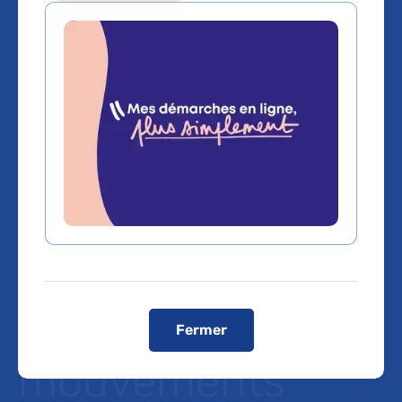
Une nouvelle
canalopathie
cérébrale
associant
déficience
intellectuelle et
Fermer
mouvements