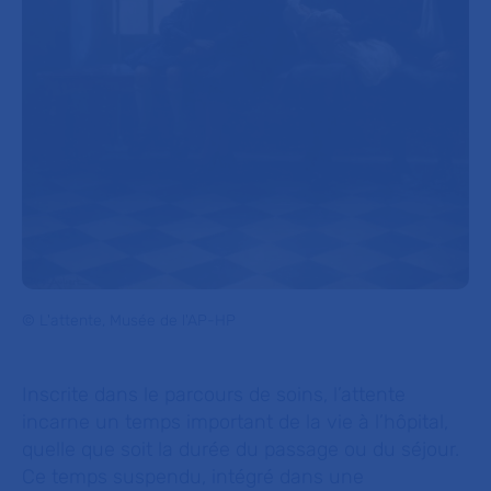
© L'attente, Musée de l'AP-HP
Inscrite dans le parcours de soins, l’attente
incarne un temps important de la vie à l’hôpital,
quelle que soit la durée du passage ou du séjour.
Ce temps suspendu, intégré dans une