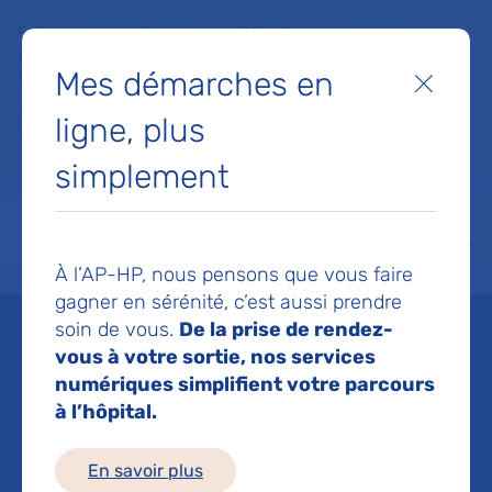
Faites un don à la Fondation de l'AP-HP pour soutenir la
recherche, l'innovation et la qualité de vie à l'hôpital pour les
Mes démarches en
patients et les soignants !
Fermer
ligne, plus
Je fais un don
simplement
MON AP-HP
FAIRE UN DON
NOS HÔPITAUX
Menu
Aff
À l’AP-HP, nous pensons que vous faire
Accueil
Musée de l'AP-HP
Actualités
Patrimoine en revue | Temps suspendus
gagner en sérénité, c’est aussi prendre
Mis à jour le 30/04/2026
Partager :
soin de vous.
De la prise de rendez-
vous à votre sortie, nos services
Patrimoine en revue |
numériques simplifient votre parcours
à l’hôpital.
Temps suspendus
En savoir plus