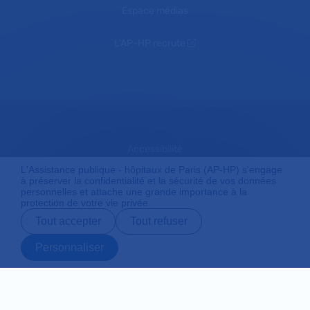
Espace médias
L'AP-HP recrute
Accessibilité
L'Assistance publique - hôpitaux de Paris (AP-HP) s'engage
à préserver la confidentialité et la sécurité de vos données
personnelles et attache une grande importance à la
Mentions légales
protection de votre vie privée.
Tout accepter
Tout refuser
Plan du site
Personnaliser
Prendre rendez-
Contact
Payer en ligne
Préparer son
vous en ligne
admission
Protection des données personnelles