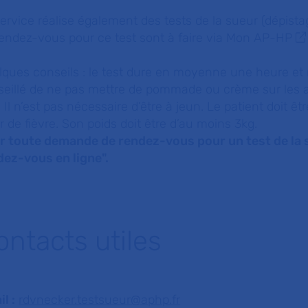
ervice réalise également des tests de la sueur (dépis
endez-vous pour ce test sont à faire via
Mon AP-HP
ques conseils : le test dure en moyenne une heure et n
eillé de ne pas mettre de pommade ou crème sur les av
. Il n’est pas nécessaire d’être à jeun. Le patient doit 
r de fièvre. Son poids doit être d’au moins 3kg.
r toute demande de rendez-vous pour un test de la s
dez-vous en ligne".
ontacts utiles
l :
rdvnecker.testsueur@aphp.fr