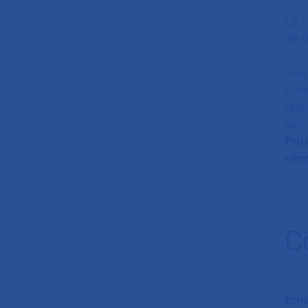
Le s
de r
Quel
cons
test
avoi
Pou
ren
C
Emai