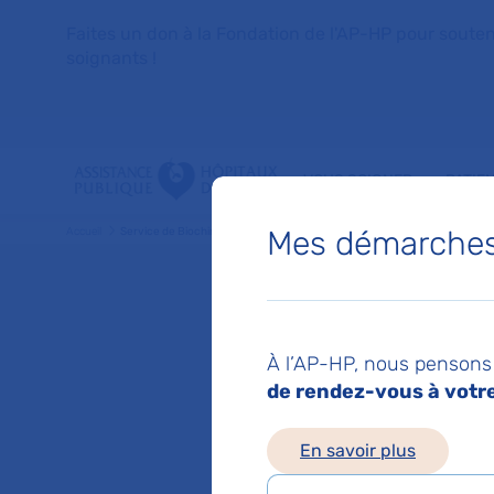
Faites un don à la Fondation de l'AP-HP pour soutenir 
soignants !
VOUS SOIGNER
PATIE
Mes démarches 
Accueil
Service de Biochimie générale
Service
À l’AP-HP, nous pensons 
de rendez-vous à votre 
Hôpital Necker
Chef de service :
Pr
En savoir plus