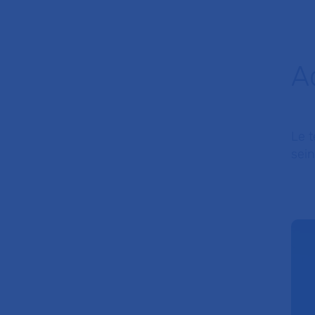
A
Le t
sein