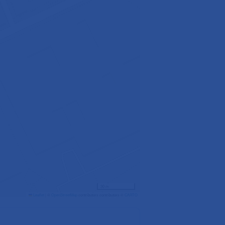
30 m
Leaflet
|
©
OpenStreetMap
contributors contributors ©
CARTO