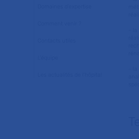
Domaines d'expertise
mét
réal
Comment venir ?
- la
réal
Contacts utiles
rech
réna
L'équipe
- l
Les actualités de l'hôpital
anal
spéc
T