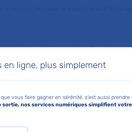
la recherche, l'innovation et la qualité de vie à l'hôpital pou
NTS ET PROCHES
PROFESSIONNELS DE SANTÉ
RECHERCHE ET
en ligne, plus simplement
 de Biochimie génér
que vous faire gagner en sérénité, c’est aussi prendre
sortie, nos services numériques simplifient votre 
-Enfants malades
 VALERIE NIVET ANTOINE