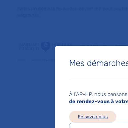
Faites un don à la Fondation de l'AP-HP pour soutenir 
soignants !
VOUS SOIGNER
PATIE
Mes démarches 
Accueil
Service de Long séjour
Service
À l’AP-HP, nous pensons 
de rendez-vous à votre 
Hôpital Paul-
Chef de service :
Dr
En savoir plus