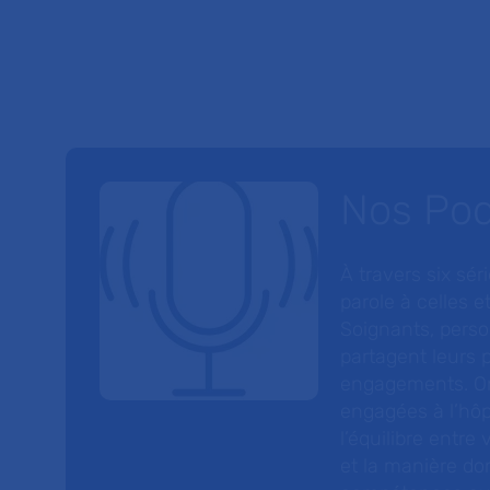
Nos Po
À travers six sé
parole à celles et
Soignants, perso
partagent leurs p
engagements. On
engagées à l’hôp
l’équilibre entre
et la manière do