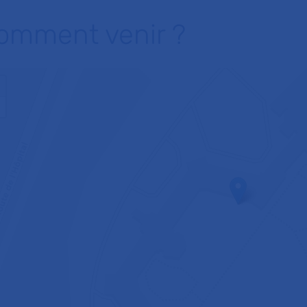
omment venir ?
+
−