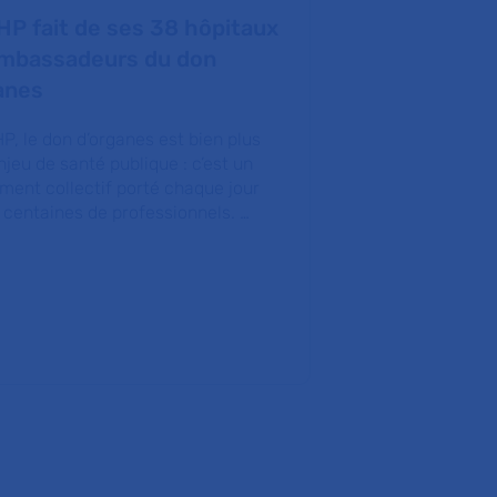
HP fait de ses 38 hôpitaux
« Les plate
mbassadeurs du don
technologiqu
anes
puissant pou
recherche de
HP, le don d’organes est bien plus
njeu de santé publique : c’est un
Il existe près d
ent collectif porté chaque jour
plateformes tec
 centaines de professionnels. …
Elles sont un m
compétences et 
d’innovatio…