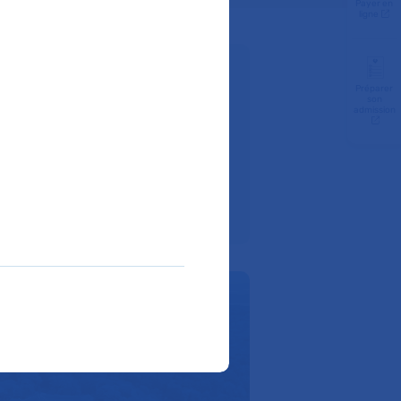
Payer en
ligne
z-vous :
Préparer
son
admission
 00
ite internet de l’hôpital