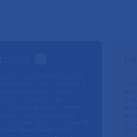
dcasts
Fa
ries de podcasts, l’AP-HP donne la
La F
 ceux qui font vivre l’hôpital public.
fonda
nnels hospitaliers et patients
direc
arcours, leurs doutes, leurs
uniq
 y découvre le travail de femmes
qui p
ital, les questions que soulève
des s
 vie professionnelle et vie personnelle,
charg
nt les soignants mettent leurs
hospi