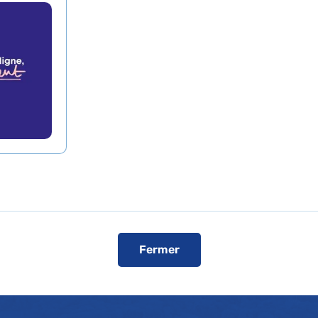
Prendre rende
xpertises
Téléphone :
03 44 31 55
Visiter le s
Fermer