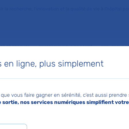
la recherche, l'innovation et la qualité de vie à l'hôpital pou
NTS ET PROCHES
PROFESSIONNELS DE SANTÉ
RECHERCHE ET
en ligne, plus simplement
 de Long séjour
que vous faire gagner en sérénité, c’est aussi prendre
sortie, nos services numériques simplifient votre 
Doumer
 NINA OMELI