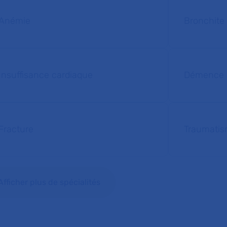
Anémie
Bronchite
Insuffisance cardiaque
Démence
Fracture
Traumatis
Afficher plus de spécialités