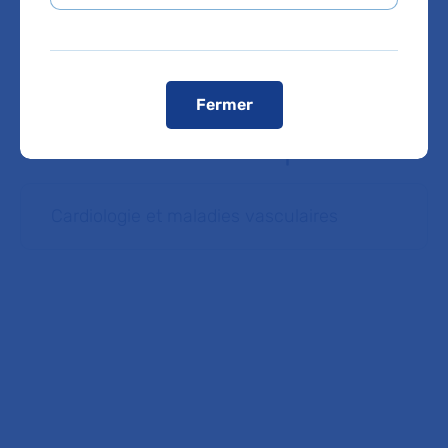
Voir le plan de l'hôpital
Fermer
Domaines d'expertise
Cardiologie et maladies vasculaires