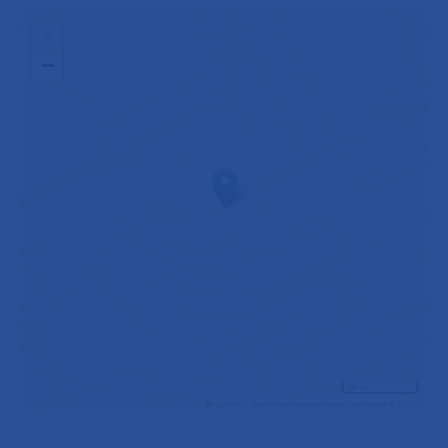
+
−
30 m
Leaflet
|
©
OpenStreetMap
contributors contributors ©
CARTO