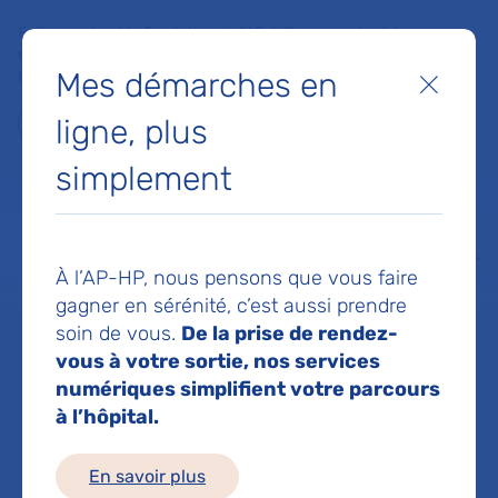
Faites un don à la Fondation de l'AP-HP pour soutenir la
recherche, l'innovation et la qualité de vie à l'hôpital pour les
Mes démarches en
patients et les soignants !
Fermer
ligne, plus
Je fais un don
simplement
MON AP-HP
FAIRE UN DON
NOS HÔPITAUX
Menu
Aff
À l’AP-HP, nous pensons que vous faire
Accueil
Service de Pharmacologie médicale
gagner en sérénité, c’est aussi prendre
soin de vous.
De la prise de rendez-
vous à votre sortie, nos services
Service de
numériques simplifient votre parcours
à l’hôpital.
Pharmacologie
En savoir plus