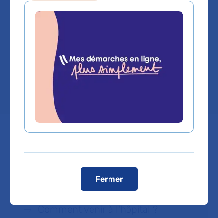
médicale
Hôpital Pitié-Salpêtrière
Chef de service :
Dr BENEDICTE LEBRUN-
VIGNES
Prendre rendez-vous :
En ligne
Fermer
Comment venir à l'hôpital ?