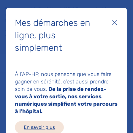
Faites un don à la Fondation de l'AP-HP pour soutenir la
recherche, l'innovation et la qualité de vie à l'hôpital pour les
Mes démarches en
patients et les soignants !
Fermer
ligne, plus
Je fais un don
simplement
MON AP-HP
FAIRE UN DON
NOS HÔPITAUX
Menu
Aff
À l’AP-HP, nous pensons que vous faire
Accueil
Pr THEROND PATRICE
gagner en sérénité, c’est aussi prendre
soin de vous.
De la prise de rendez-
Pr PATRICE
vous à votre sortie, nos services
numériques simplifient votre parcours
à l’hôpital.
THEROND
En savoir plus