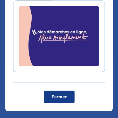
Service(s) :
Service de Biochimie -
Hormonologie - Pharmacologie -
Toxicologie
Lieu(x) :
Hôpital Bicêtre
Fermer