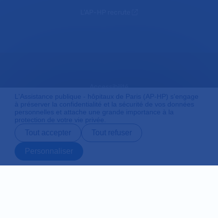
L'AP-HP recrute
Accessibilité
L'Assistance publique - hôpitaux de Paris (AP-HP) s'engage
à préserver la confidentialité et la sécurité de vos données
personnelles et attache une grande importance à la
protection de votre vie privée.
Mentions légales
Tout accepter
Tout refuser
Personnaliser
Plan du site
Prendre rendez-
Contact
Payer en ligne
Préparer son
vous en ligne
admission
Protection des données personnelles