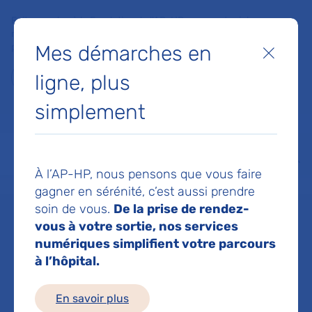
Faites un don à la Fondation de l'AP-HP pour soutenir la
recherche, l'innovation et la qualité de vie à l'hôpital pour les
Mes démarches en
patients et les soignants !
Fermer
ligne, plus
Je fais un don
simplement
MON AP-HP
FAIRE UN DON
NOS HÔPITAUX
Menu
Aff
À l’AP-HP, nous pensons que vous faire
Accueil
Service d'Imagerie pédiatrique
gagner en sérénité, c’est aussi prendre
soin de vous.
De la prise de rendez-
vous à votre sortie, nos services
Service
numériques simplifient votre parcours
à l’hôpital.
d'Imagerie
En savoir plus