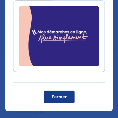
pédiatrique
Hôpital Robert-Debré
Chef de service :
Pr MARIANNE ALISON
Labels, centres de référence et
expertises
Fermer
En savoir plus