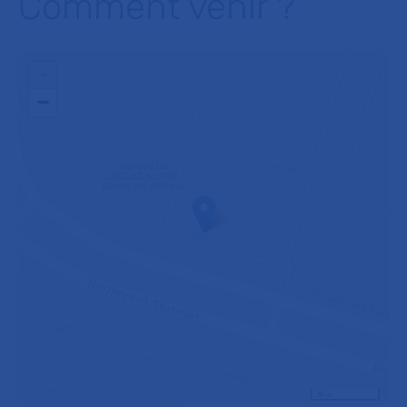
Comment venir ?
+
−
30 m