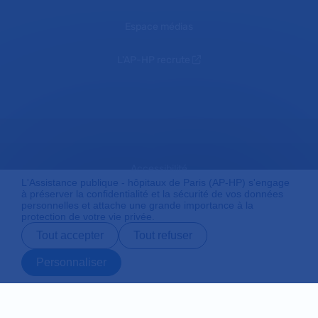
Espace médias
L'AP-HP recrute
Accessibilité
L'Assistance publique - hôpitaux de Paris (AP-HP) s'engage
à préserver la confidentialité et la sécurité de vos données
personnelles et attache une grande importance à la
protection de votre vie privée.
Mentions légales
Tout accepter
Tout refuser
Personnaliser
Plan du site
Prendre rendez-
Contact
Payer en ligne
Préparer son
vous en ligne
admission
Protection des données personnelles