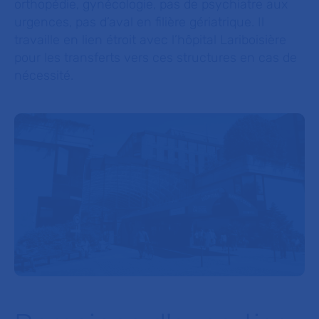
orthopédie, gynécologie, pas de psychiatre aux
urgences, pas d’aval en filière gériatrique. Il
travaille en lien étroit avec l’hôpital Lariboisière
pour les transferts vers ces structures en cas de
nécessité.