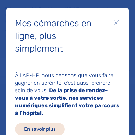
Faites un don à la Fondation de l'AP-HP pour soutenir la
recherche, l'innovation et la qualité de vie à l'hôpital pour les
Mes démarches en
patients et les soignants !
Fermer
ligne, plus
Je fais un don
simplement
MON AP-HP
FAIRE UN DON
NOS HÔPITAUX
Menu
Aff
À l’AP-HP, nous pensons que vous faire
Accueil
Service d'Urgences adultes et spécialisées
gagner en sérénité, c’est aussi prendre
soin de vous.
De la prise de rendez-
vous à votre sortie, nos services
Service
numériques simplifient votre parcours
à l’hôpital.
d'Urgences
En savoir plus