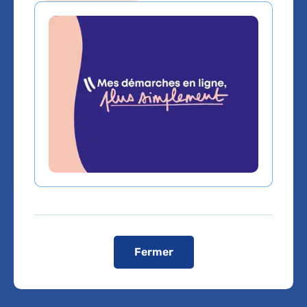
adultes et
spécialisées
Hôpital Saint-Louis
Chef de service :
Dr OLIVIER PEYRONY
Prendre rendez-vous :
Fermer
Téléphone :
01 42 49 91 17