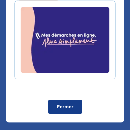
Sommaire
SANTINEL vise à accélérer le
développement, l’évaluation et
l’accès au marché de solutions
innovantes dédiées aux images
médicales : en radiologie et en
pathologie numérique. Il couvre les
38 hôpitaux de l’AP-HP et toutes
Fermer
les indications médicales.