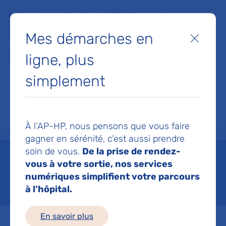
Faites un don à la Fondation de l'AP-HP pour soutenir la
recherche, l'innovation et la qualité de vie à l'hôpital pour les
Mes démarches en
patients et les soignants !
Fermer
ligne, plus
Je fais un don
simplement
MON AP-HP
FAIRE UN DON
NOS HÔPITAUX
Menu
Aff
À l’AP-HP, nous pensons que vous faire
Accueil
SANTINEL
gagner en sérénité, c’est aussi prendre
soin de vous.
De la prise de rendez-
SANTINEL
vous à votre sortie, nos services
numériques simplifient votre parcours
Mis à jour le 02/12/2025
à l’hôpital.
En savoir plus