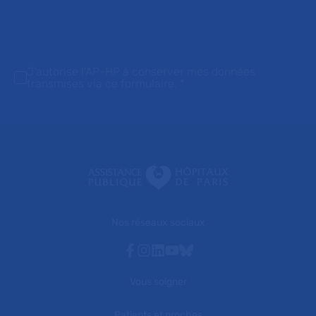
J'autorise l'AP-HP à conserver mes données
transmises via ce formulaire.
*
Nos réseaux sociaux
Facebook
Instagram
Linkedin
Youtube
Bluesky
Vous soigner
Patients et proches