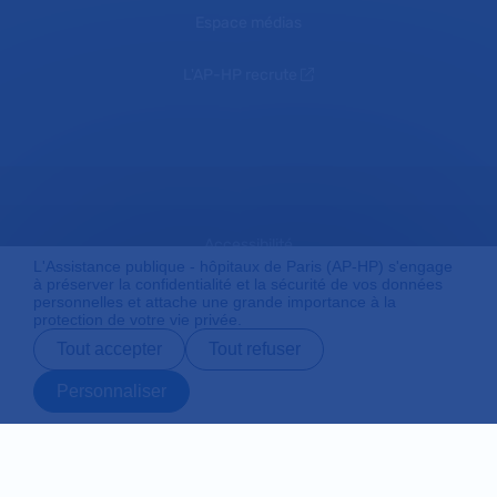
Espace médias
L'AP-HP recrute
Accessibilité
L'Assistance publique - hôpitaux de Paris (AP-HP) s'engage
à préserver la confidentialité et la sécurité de vos données
personnelles et attache une grande importance à la
protection de votre vie privée.
Mentions légales
Tout accepter
Tout refuser
Personnaliser
Plan du site
Prendre rendez-
Contact
Payer en ligne
Préparer son
vous en ligne
admission
Protection des données personnelles