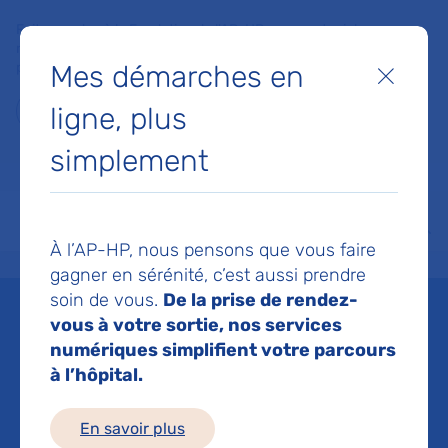
Faites un don à la Fondation de l'AP-HP pour soutenir la
recherche, l'innovation et la qualité de vie à l'hôpital pour les
Mes démarches en
patients et les soignants !
Fermer
ligne, plus
Je fais un don
simplement
MON AP-HP
FAIRE UN DON
NOS HÔPITAUX
Menu
Aff
À l’AP-HP, nous pensons que vous faire
Accueil
Liste des actualités
Exposition « Les savoir-faire de la Manufacture de Sèvres »
gagner en sérénité, c’est aussi prendre
Mis à jour le 27/08/2025
Partager :
soin de vous.
De la prise de rendez-
vous à votre sortie, nos services
Exposition « Les savoir-
numériques simplifient votre parcours
à l’hôpital.
faire de la Manufacture
En savoir plus
de Sèvres » à l'hôpital