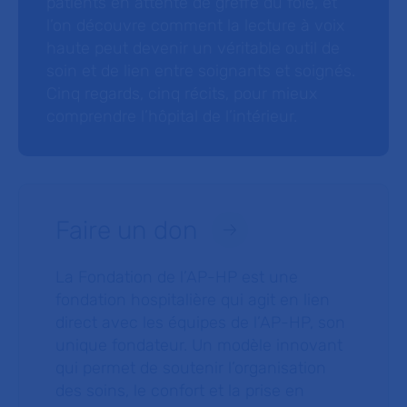
patients en attente de greffe du foie, et
l’on découvre comment la lecture à voix
haute peut devenir un véritable outil de
soin et de lien entre soignants et soignés.
Cinq regards, cinq récits, pour mieux
comprendre l’hôpital de l’intérieur.
Faire un don
La Fondation de l’AP-HP est une
fondation hospitalière qui agit en lien
direct avec les équipes de l’AP-HP, son
unique fondateur. Un modèle innovant
qui permet de soutenir l’organisation
des soins, le confort et la prise en