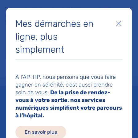
Faites un don à la Fondation de l'AP-HP pour soutenir la
recherche, l'innovation et la qualité de vie à l'hôpital pour les
Mes démarches en
patients et les soignants !
Fermer
ligne, plus
Je fais un don
simplement
MON AP-HP
FAIRE UN DON
NOS HÔPITAUX
Menu
Aff
À l’AP-HP, nous pensons que vous faire
Accueil
Liste des actualités
Hôpital Lariboisière − Fernand-Widal AP-HP : une mobilisati
gagner en sérénité, c’est aussi prendre
Mis à jour le 29/05/2026
Partager :
soin de vous.
De la prise de rendez-
vous à votre sortie, nos services
Hôpital Lariboisière −
numériques simplifient votre parcours
à l’hôpital.
Fernand-Widal AP-HP :
En savoir plus
une mobilisation