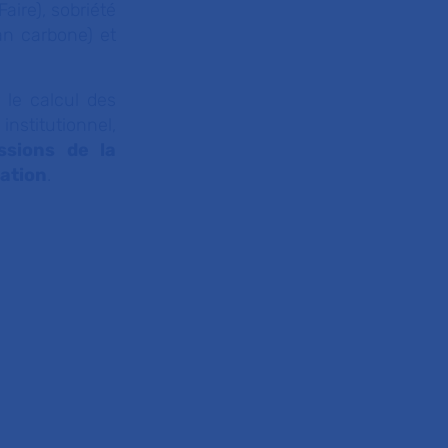
aire), sobriété
an carbone) et
 le calcul des
institutionnel,
ssions de la
ation
.