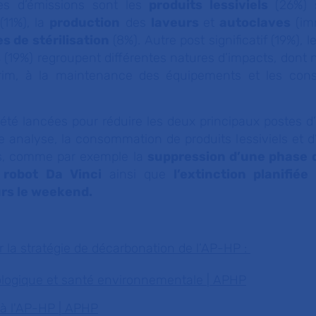
es d’émissions sont les
produits lessiviels
(26%) 
(11%), la
production
des
laveurs
et
autoclaves
(imm
s de stérilisation
(8%). Autre post significatif (19%), 
s
(19%) regroupent différentes natures d’impacts, dont
ntérim, à la maintenance des équipements et les co
 été lancées pour réduire les deux principaux postes d
 analyse, la consommation de produits lessiviels et d’
es, comme par exemple la
suppression d’une phase 
u robot Da Vinci
ainsi que
l’extinction planifiée
urs le weekend.
ur la stratégie de décarbonation de l’AP-HP :
ologique et santé environnementale | APHP
 à l'AP-HP | APHP