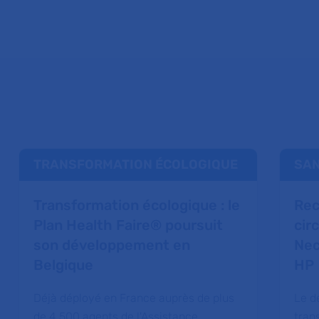
TRANSFORMATION ÉCOLOGIQUE
SAN
Transformation écologique : le
Rec
Plan Health Faire® poursuit
circ
son développement en
Nec
Belgique
HP
Déjà déployé en France auprès de plus
Le d
de 4 500 agents de l'Assistance
tran