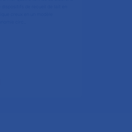
personnel ho
 dispositifs de recueil de lait en
tique creux en un modèle
L’AP-HP a été ch
onomie circ…
programme de se
transformation 
première en Fra