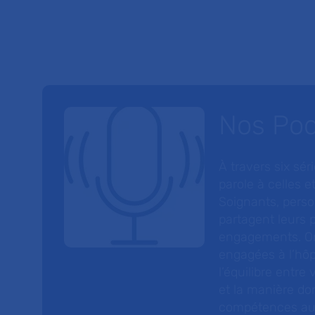
Nos Po
À travers six sé
parole à celles et
Soignants, perso
partagent leurs p
engagements. On
engagées à l’hôp
l’équilibre entre
et la manière do
compétences au s