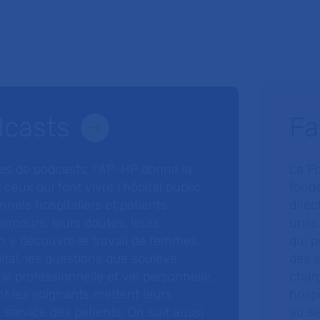
dcasts
Fa
ries de podcasts, l’AP-HP donne la
La F
 ceux qui font vivre l’hôpital public.
fonda
nnels hospitaliers et patients
direc
arcours, leurs doutes, leurs
uniq
 y découvre le travail de femmes
qui p
ital, les questions que soulève
des s
 vie professionnelle et vie personnelle,
charg
nt les soignants mettent leurs
hospi
ervice des patients. On suit aussi
au s