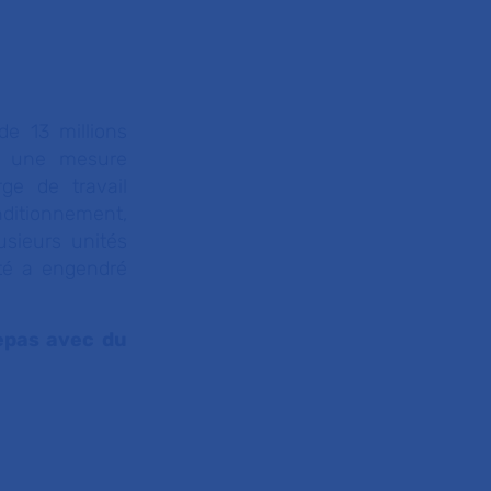
de 13 millions
à une mesure
rge de travail
nditionnement,
usieurs unités
ité a engendré
repas avec du