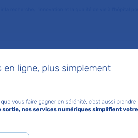
la recherche, l'innovation et la qualité de vie à l'hôpital pou
NTS ET PROCHES
PROFESSIONNELS DE SANTÉ
RECHERCHE ET
en ligne, plus simplement
tés de stérilisation
026
Pa
 pionnière dans le B
que vous faire gagner en sérénité, c’est aussi prendre
sortie, nos services numériques simplifient votre 
® de ses unités de