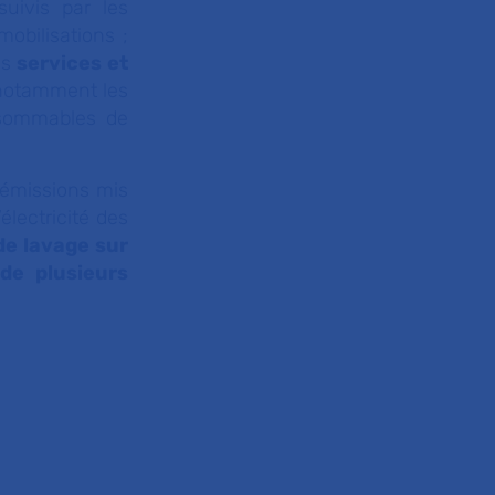
suivis par les
obilisations ;
les
services et
 notamment les
nsommables de
’émissions mis
électricité des
de lavage sur
 de plusieurs