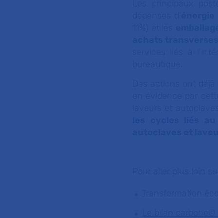
Les principaux post
dépenses d’
énergie
11%) et les
emballage
achats transverse
services liés à l’i
bureautique.
Des actions ont déjà
en évidence par cette
laveurs et autoclav
les cycles liés a
autoclaves et lave
Pour aller plus loin s
Transformation éc
Le bilan carbone©