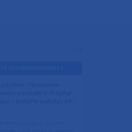
TÉ ENVIRONNEMENTALE
TRANSFORMA
ycloBibe : l’économie
Le Plan Hea
ulaire s’installe à l’hôpital
l’outil natio
ker – Enfants malades AP-
sensibilisati
transformat
l’associatio
éfi de RecycloBibe à découvrir :
formation 
sformer quatre tonnes de biberons