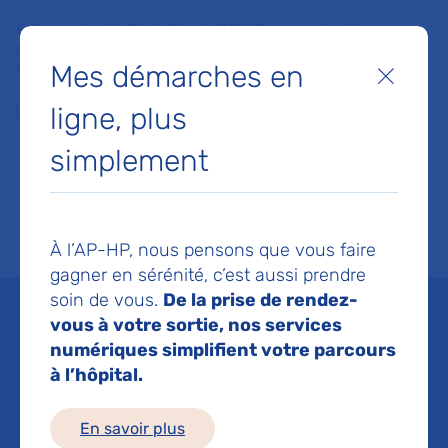
Faites un don à la Fondation de l'AP-HP pour soutenir la
recherche, l'innovation et la qualité de vie à l'hôpital pour les
Mes démarches en
patients et les soignants !
Fermer
ligne, plus
Je fais un don
simplement
MON AP-HP
FAIRE UN DON
NOS HÔPITAUX
Menu
Aff
À l’AP-HP, nous pensons que vous faire
Accueil
Liste des actualités
Bionettoyage sans chimie : l’hôpital Marin d'Hendaye AP-H
gagner en sérénité, c’est aussi prendre
Mis à jour le 03/03/2026
Partager :
soin de vous.
De la prise de rendez-
vous à votre sortie, nos services
Bionettoyage sans
numériques simplifient votre parcours
à l’hôpital.
chimie : l’hôpital Marin
En savoir plus
d'Hendaye AP-HP