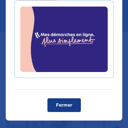
franchit un cap
L'hôpital Marin d'Hendaye est l'un
des premiers établissements de
l’AP-HP à déployer à l’échelle d’un
site un process de bionettoyage
des sols sans recours aux produits
chimiques.
Fermer