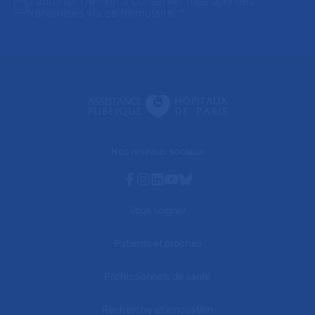
J'autorise l'AP-HP à conserver mes données
transmises via ce formulaire.
*
Nos réseaux sociaux
Facebook
Instagram
Linkedin
Youtube
Bluesky
Vous soigner
Patients et proches
Professionnels de santé
Recherche et innovation