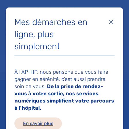
Faites un don à la Fondation de l'AP-HP pour soutenir la
recherche, l'innovation et la qualité de vie à l'hôpital pour les
Mes démarches en
patients et les soignants !
Fermer
ligne, plus
Je fais un don
simplement
MON AP-HP
FAIRE UN DON
NOS HÔPITAUX
Menu
Aff
À l’AP-HP, nous pensons que vous faire
Accueil
Liste des actualités
L’étude PROPER valide l’intérêt d'une règle clinique simple
gagner en sérénité, c’est aussi prendre
Mis à jour le 10/02/2025
Partager :
soin de vous.
De la prise de rendez-
vous à votre sortie, nos services
L’étude PROPER valide
numériques simplifient votre parcours
à l’hôpital.
l’intérêt d'une règle
En savoir plus
clinique simple pour