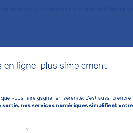
la recherche, l'innovation et la qualité de vie à l'hôpital pou
NTS ET PROCHES
PROFESSIONNELS DE SANTÉ
RECHERCHE ET
en ligne, plus simplement
 de Réanimation mé
que vous faire gagner en sérénité, c’est aussi prendre
cale
sortie, nos services numériques simplifient votre 
ne