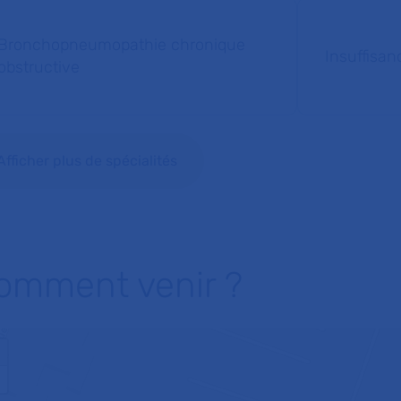
Bronchopneumopathie chronique
Insuffisan
obstructive
Afficher plus de spécialités
omment venir ?
+
−