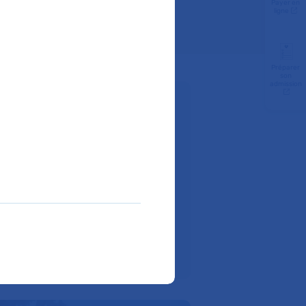
Payer en
ligne
Préparer
son
admission
z-vous :
 43
ir à l'hôpital ?
ite internet de l’hôpital