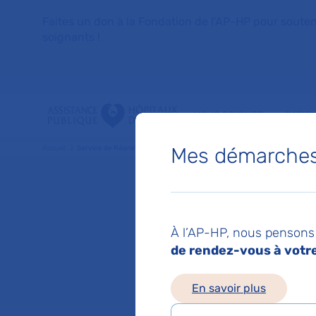
Faites un don à la Fondation de l'AP-HP pour soutenir 
soignants !
VOUS SOIGNER
PATIE
Mes démarches 
Accueil
Service de Réanimation médico-chirurgicale
Service
À l’AP-HP, nous pensons 
chirurgi
de rendez-vous à votre 
En savoir plus
Hôpital Avicen