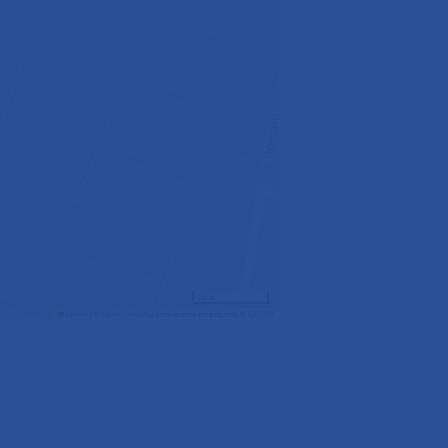
30 m
Leaflet
|
©
OpenStreetMap
contributors contributors ©
CARTO