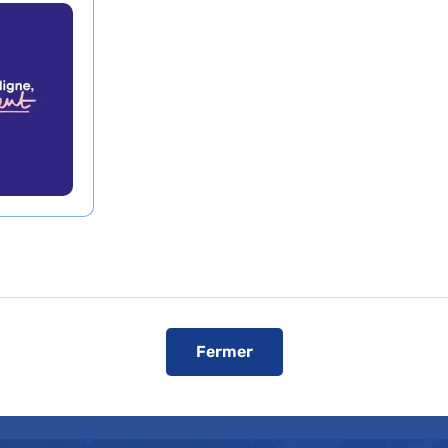
r YVES COHEN
Prendre rende
xpertises
Téléphone :
01 48 95 52
Comment ven
Visiter le s
Fermer