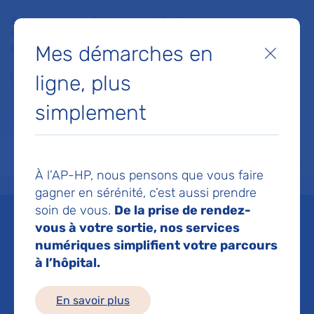
Faites un don à la Fondation de l'AP-HP pour soutenir la
recherche, l'innovation et la qualité de vie à l'hôpital pour les
Mes démarches en
patients et les soignants !
Fermer
ligne, plus
Je fais un don
simplement
MON AP-HP
FAIRE UN DON
NOS HÔPITAUX
Menu
Aff
À l’AP-HP, nous pensons que vous faire
Accueil
Centre ambulatoire d’orientation et d’information en dermatologie - Saint-Louis
gagner en sérénité, c’est aussi prendre
soin de vous.
De la prise de rendez-
Centre ambulatoire
vous à votre sortie, nos services
numériques simplifient votre parcours
d’orientation et
à l’hôpital.
d’information en
En savoir plus