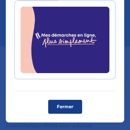
dermatologie - Saint-
Louis
Mis à jour le 20/05/2026
Sommaire
Hôpital Saint-Louis
Fermer
Adresse : 1 avenue Claude-Vellefaux – Paris 10e
Consultations PASS pour adultes