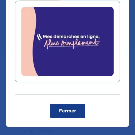
Hôpital Cochin - Port-Royal
Chef de service :
Pr FRANCOIS
GOLDWASSER
Labels, centres de référence et
expertises
Fermer
En savoir plus
Cancer AP-HP (RCP
d'immunothérapie)