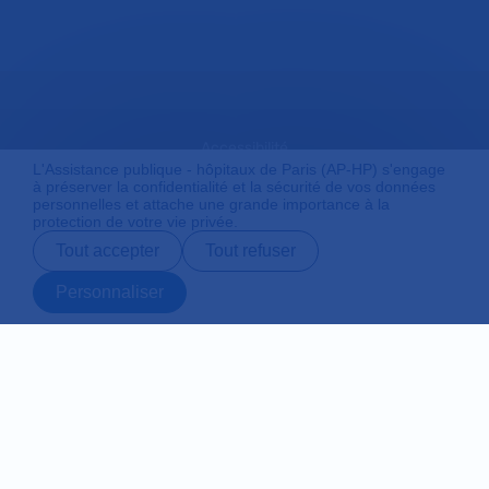
Accessibilité
L'Assistance publique - hôpitaux de Paris (AP-HP) s'engage
à préserver la confidentialité et la sécurité de vos données
personnelles et attache une grande importance à la
protection de votre vie privée.
Mentions légales
Tout accepter
Tout refuser
Personnaliser
Plan du site
Prendre rendez-
Contact
Payer en ligne
Préparer son
vous en ligne
admission
Protection des données personnelles