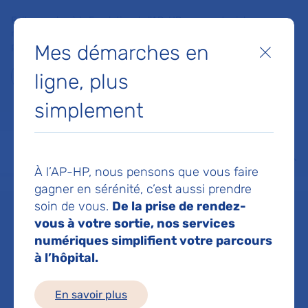
Faites un don à la Fondation de l'AP-HP pour soutenir la
recherche, l'innovation et la qualité de vie à l'hôpital pour les
Mes démarches en
patients et les soignants !
Fermer
ligne, plus
Je fais un don
simplement
MON AP-HP
FAIRE UN DON
NOS HÔPITAUX
Menu
Aff
À l’AP-HP, nous pensons que vous faire
Accueil
Service de Cancérologie
gagner en sérénité, c’est aussi prendre
soin de vous.
De la prise de rendez-
vous à votre sortie, nos services
Service de
numériques simplifient votre parcours
à l’hôpital.
Cancérologie
En savoir plus