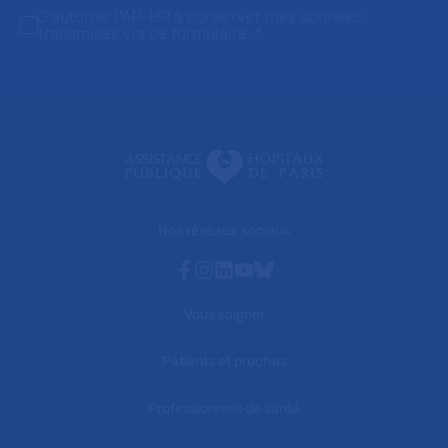
J'autorise l'AP-HP à conserver mes données
transmises via ce formulaire.
*
Nos réseaux sociaux
Facebook
Instagram
Linkedin
Youtube
Bluesky
Vous soigner
Patients et proches
Professionnels de santé